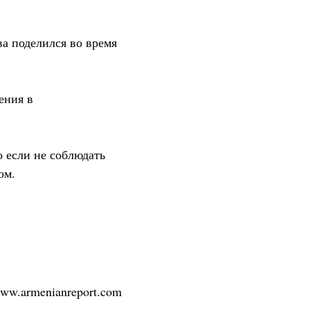
а поделился во время
ения в
о если не соблюдать
ом.
/www.armenianreport.com