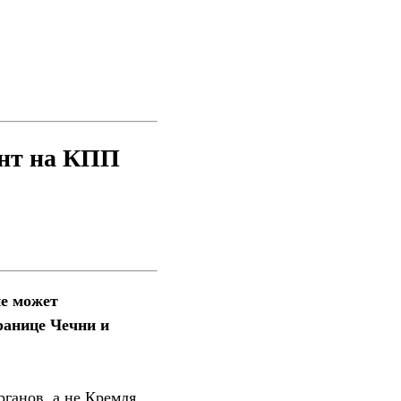
ент на КПП
не может
ранице Чечни и
ганов, а не Кремля.