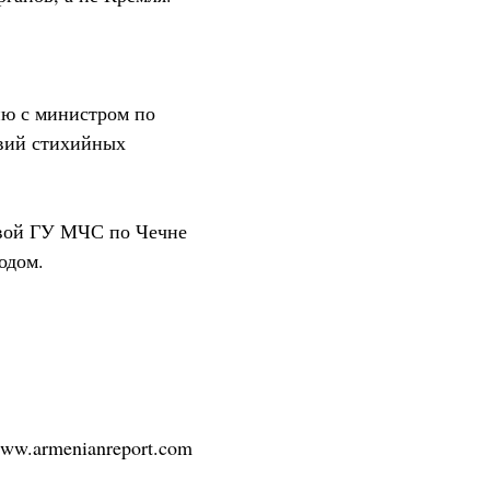
ию с министром по
твий стихийных
лавой ГУ МЧС по Чечне
одом.
/www.armenianreport.com