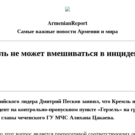
ArmenianReport
Самые важные новости Армении и мира
ль не может вмешиваться в инцид
сийского лидера Дмитрий Песков заявил, что Кремль 
ент на контрольно-пропускном пункте «Герзель» на г
м главы чеченского ГУ МЧС Алихана Цакаева.
о этот вопрос является прерогативой соответствующих ор