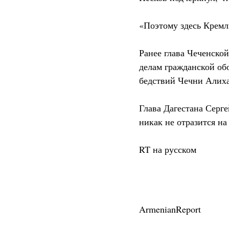
«Поэтому здесь Кремл
Ранее глава Чеченско
делам гражданской об
бедствий Чечни Алиха
Глава Дагестана Серг
никак не отразится н
RT на русском
ArmenianReport