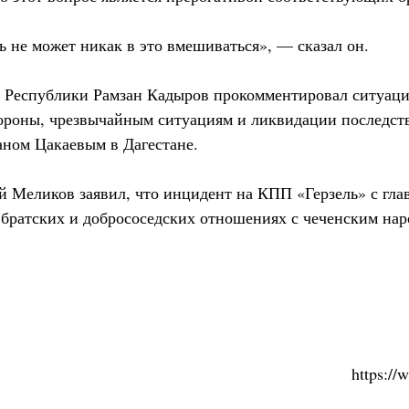
ь не может никак в это вмешиваться», — сказал он.
й Республики Рамзан Кадыров прокомментировал ситуац
ороны, чрезвычайным ситуациям и ликвидации последс
ном Цакаевым в Дагестане.
ей Меликов заявил, что инцидент на КПП «Герзель» с г
а братских и добрососедских отношениях с чеченским нар
https:/