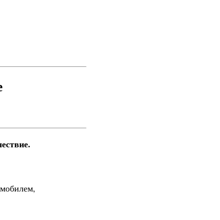
е
ествие.
омобилем,