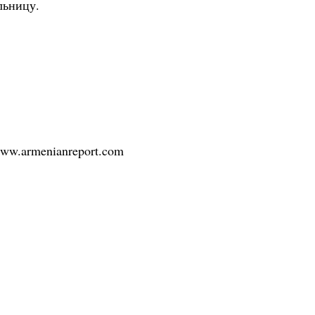
льницу.
/www.armenianreport.com