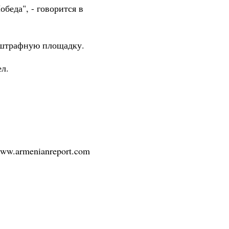
беда", - говорится в
а штрафную площадку.
л.
/www.armenianreport.com