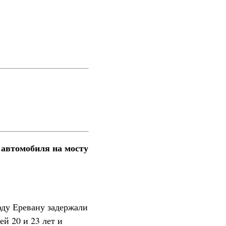
 автомобиля на мосту
ду Еревану задержали
й 20 и 23 лет и