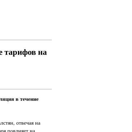
 тарифов на
ляция в течение
лстян, отвечая на
аря повлияет на