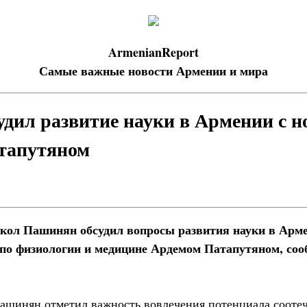
ArmenianReport
Самые важные новости Армении и мира
дил развитие науки в Армении с н
тапутяном
ол Пашинян обсудил вопросы развития науки в Арме
по физиологии и медицине Ардемом Патапутяном, соо
Пашинян отметил важность вовлечения потенциала сооте