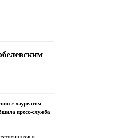
обелевским
нии с лауреатом
бщила пресс-служба
чественников в