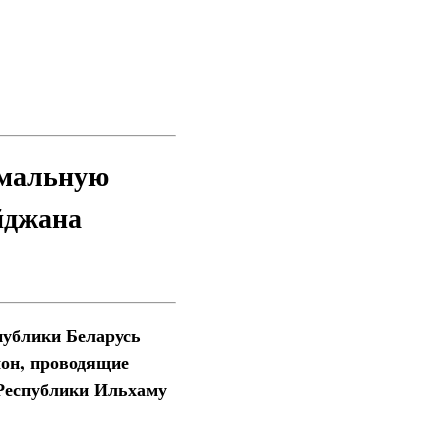
рмальную
йджана
публики Беларусь
он, проводящие
 Республики Ильхаму