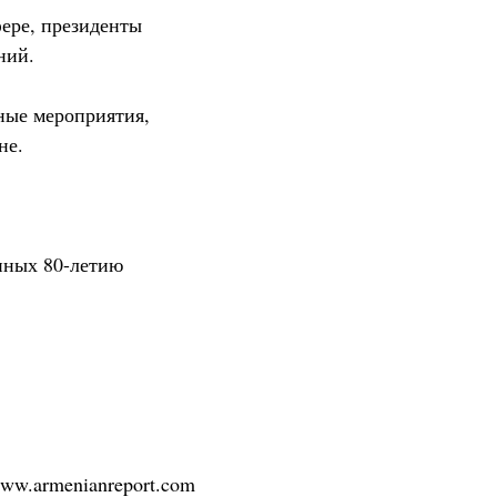
фере, президенты
ний.
ные мероприятия,
не.
нных 80-летию
/www.armenianreport.com