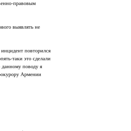
твенно-правовым
ового выявлять не
то инцидент повторился
пять-таки это сделали
 данному поводу я
прокурору Армении