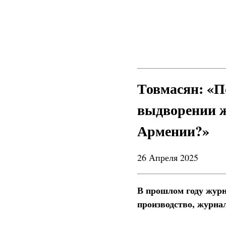
Товмасян: «По
выдворении ж
Армении?»
26 Апреля 2025
В прошлом году журн
производство, журна