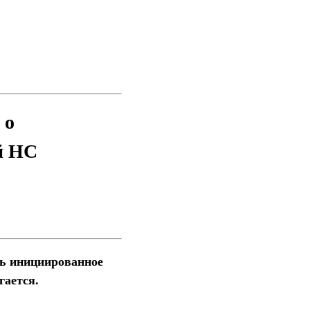
 о
й НС
ть инициированное
гается.