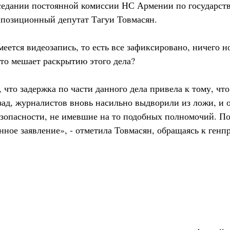
аседании постоянной комиссии НС Армении по государс
ппозиционный депутат Тагуи Товмасян.
меется видеозапись, то есть все зафиксировано, ничего н
что мешает раскрытию этого дела?
, что задержка по части данного дела привела к тому, ч
зад, журналистов вновь насильно выдворили из ложи, и о
зопасности, не имевшие на то подобных полномочий. По
нное заявление», - отметила Товмасян, обращаясь к ген