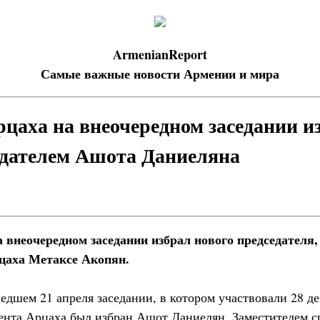
ArmenianReport
Самые важные новости Армении и мира
цаха на внеочередном заседании и
дателем Ашота Даниеляна
 внеочередном заседании избрал нового председателя
цаха Метаксе Акопян.
едшем 21 апреля заседании, в котором участвовали 28 де
ента Арцаха был избран Ашот Даниелян. Заместителем с