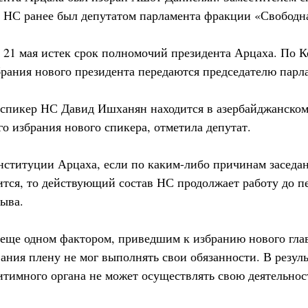
 НС ранее был депутатом парламента фракции «Свободна
о 21 мая истек срок полномочий президента Арцаха. По 
брания нового президента передаются председателю парл
спикер НС Давид Ишханян находится в азербайджанском
о избрания нового спикера, отметила депутат.
онституции Арцаха, если по каким-либо причинам заседан
ится, то действующий состав НС продолжает работу до п
зыва.
 еще одном фактором, приведшим к избранию нового глав
ания плену не мог выполнять свои обязанности. В резуль
итимного органа не может осуществлять свою деятельнос