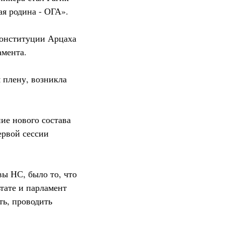
я родина - ОГА».
Конституции Арцаха
амента.
 плену, возникла
ие нового состава
ервой сессии
ы НС, было то, что
тате и парламент
ть, проводить