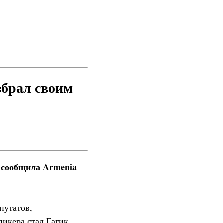
збрал своим
, сообщила Armenia
путатов,
пикера стал Гагик