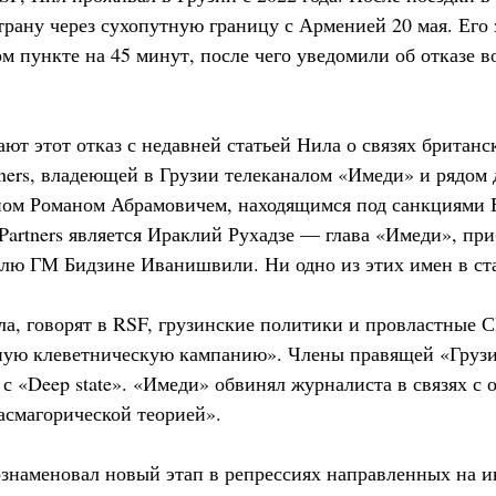
трану через сухопутную границу с Арменией 20 мая. Его
м пункте на 45 минут, после чего уведомили об отказе в
ают этот отказ с недавней статьей Нила о связях британ
ners, владеющей в Грузии телеканалом «Имеди» и рядом 
ном Романом Абрамовичем, находящимся под санкциями 
 Partners является Ираклий Рухадзе — глава «Имеди», п
лю ГМ Бидзине Иванишвили. Ни одно из этих имен в ста
ла, говорят в RSF, грузинские политики и провластные
ную клеветническую кампанию». Члены правящей «Груз
 с «Deep state». «Имеди» обвинял журналиста в связях с 
асмагорической теорией».
знаменовал новый этап в репрессиях направленных на 