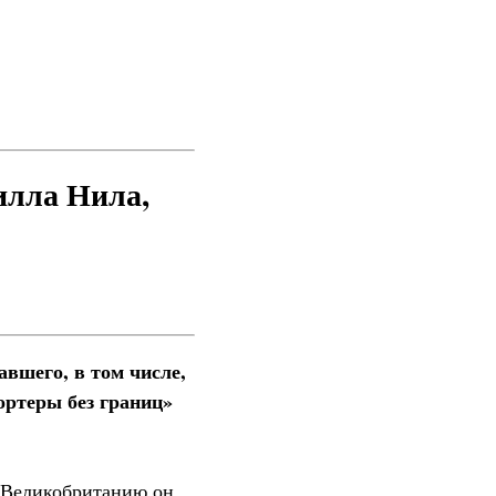
илла Нила,
вшего, в том числе,
ортеры без границ»
в Великобританию он