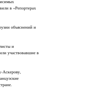
висимых
вили в «Репортерах
рузии объяснений и
листы и
или участвовавшие в
у-Аскерову,
ранцузские
тране.