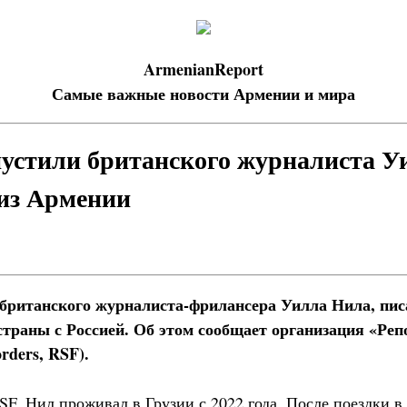
ArmenianReport
Самые важные новости Армении и мира
пустили британского журналиста У
из Армении
 британского журналиста-фрилансера Уилла Нила, писа
страны с Россией. Об этом сообщает организация «Реп
rders, RSF).
SF, Нил проживал в Грузии с 2022 года. После поездки 