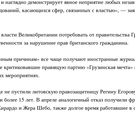
 и наглядно демонстрирует явное неприятие любых неза
дований, касающихся сфер, связанных с властью», — зая
 власти Великобритании потребовать от правительства Г
твенности за нарушение прав британского гражданина.
«иным причинам» все чаще получают иностранные журна
е критиковавшие правящую партию «Грузинская мечта» 
х мероприятиях.
ице не пустили литовскую правозащитницу Регину Егоров
 более 15 лет. В апреле аналогичный отказ получили ф
рардо и Жера Шебо, также долгое время работавшие в с