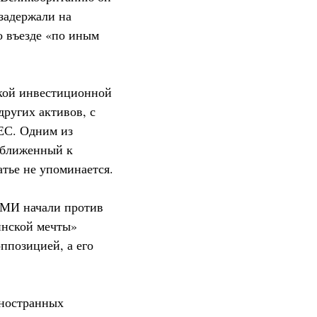
 задержали на
о въезде «по иным
ской инвестиционной
других активов, с
ЕС. Одним из
риближенный к
тье не упоминается.
 СМИ начали против
инской мечты»
оппозицией, а его
иностранных