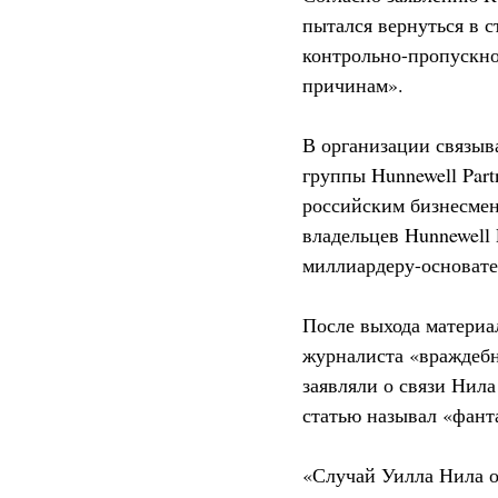
пытался вернуться в с
контрольно-пропускно
причинам».
В организации связыв
группы Hunnewell Part
российским бизнесме
владельцев Hunnewell
миллиардеру-основате
После выхода материа
журналиста «враждеб
заявляли о связи Нила
статью называл «фант
«Случай Уилла Нила о