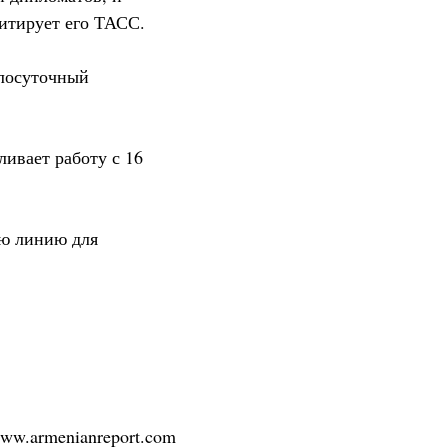
цитирует его ТАСС.
глосуточный
ливает работу с 16
ую линию для
/www.armenianreport.com