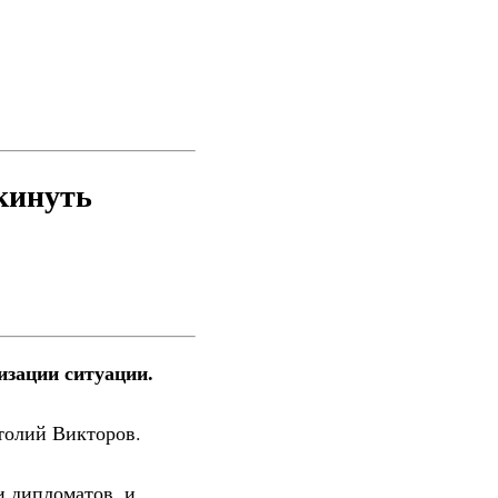
кинуть
изации ситуации.
толий Викторов.
и дипломатов, и