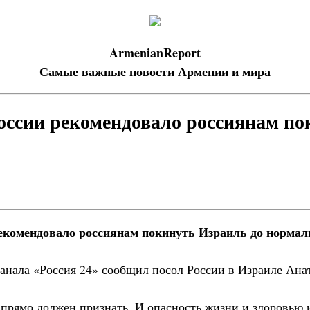
ArmenianReport
Самые важные новости Армении и мира
оссии рекомендовало россиянам по
екомендовало россиянам покинуть Израиль до нормал
канала «Россия 24» сообщил посол России в Израиле Ана
 прямо должен признать. И опасность жизни и здоровью 