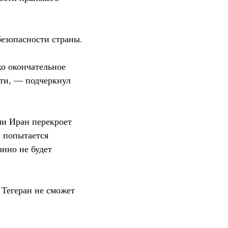
езопасности страны.
ко окончательное
ти, — подчеркнул
ли Иран перекроет
н попытается
анно не будет
 Тегеран не сможет