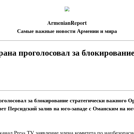
ArmenianReport
Самые важные новости Армении и мира
ана проголосовал за блокировани
голосовал за блокирование стратегически важного Ор
яет Персидский залив на юго-западе с Оманским на юг
канал Press TV заявление члена комитета по нацбезопасн