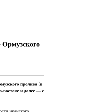
е Ормузского
музского пролива (в
о-востоке и далее — с
ости иранского