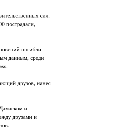
вительственных сил.
00 пострадали,
кновений погибли
ным данным, среди
ess.
ающий друзов, нанес
 Дамаском и
ежду друзами и
зов.