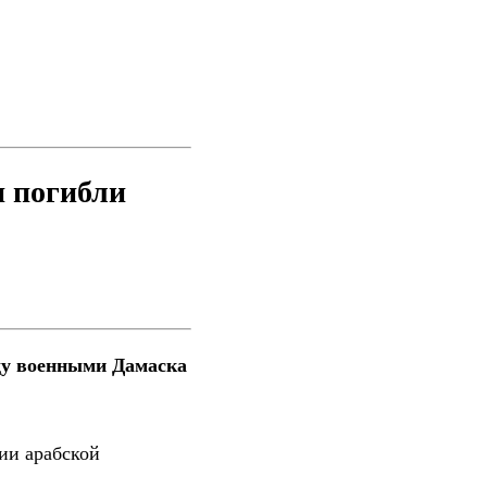
и погибли
ду военными Дамаска
ии арабской