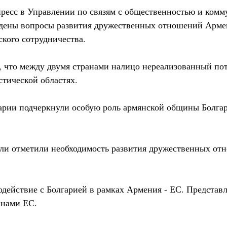
есс в Управлении по связям с общественностью и ком
дены вопросы развития дружественных отношений Арме
ского сотрудничества.
, что между двумя странами налицо нереализованный пот
стической областях.
арии подчеркнули особую роль армянской общины Болга
ели отметили необходимость развития дружественных отн
одействие с Болгарией в рамках Армения - ЕС. Представ
анами ЕС.