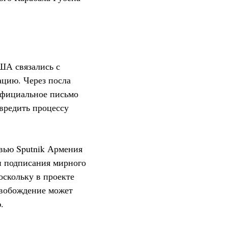
ША связались с
ацию. Через посла
фициальное письмо
вредить процессу
вью Sputnik Армения
ли подписания мирного
оскольку в проекте
освобождение может
.