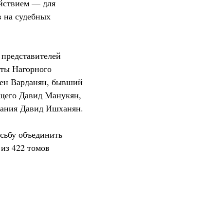
ействием — для
 на судебных
 представителей
нты Нагорного
бен Варданян, бывший
щего Давид Манукян,
рания Давид Ишханян.
осьбу объединить
 из 422 томов