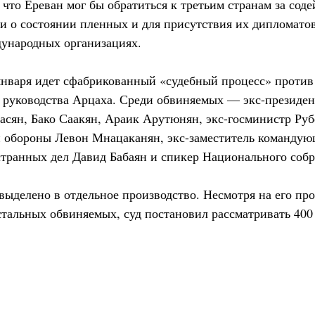
 что Ереван мог бы обратиться к третьим странам за сод
 о состоянии пленных и для присутствия их дипломатов
дународных организациях.
января идет сфабрикованный «судебный процесс» против
 руководства Арцаха. Среди обвиняемых — экс-президе
асян, Бако Саакян, Араик Арутюнян, экс-госминистр Ру
обороны Левон Мнацаканян, экс-заместитель командую
транных дел Давид Бабаян и спикер Национального соб
выделено в отдельное производство. Несмотря на его пр
стальных обвиняемых, суд постановил рассматривать 400