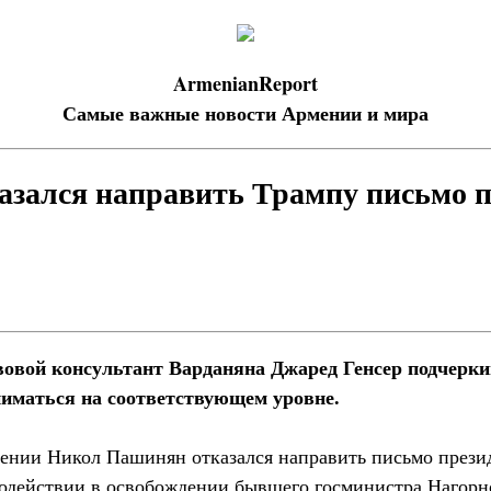
ArmenianReport
Самые важные новости Армении и мира
зался направить Трампу письмо п
вой консультант Варданяна Джаред Генсер подчеркив
иматься на соответствующем уровне.
ении Никол Пашинян отказался направить письмо през
содействии в освобождении бывшего госминистра Нагорн