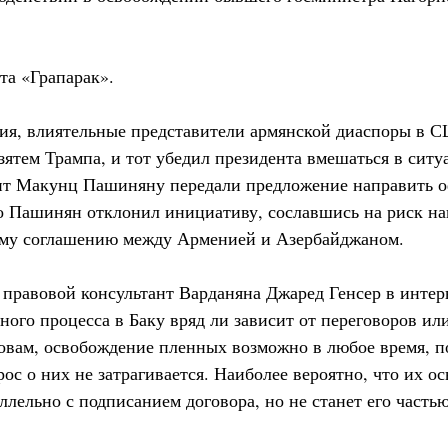
та «Грапарак».
я, влиятельные представители армянской диаспоры в С
ятем Трампа, и тот убедил президента вмешаться в ситу
 Макунц Пашиняну передали предложение направить о
о Пашинян отклонил инициативу, сославшись на риск на
ому соглашению между Арменией и Азербайджаном.
правовой консультант Варданяна Джаред Генсер в интер
бного процесса в Баку вряд ли зависит от переговоров и
ловам, освобождение пленных возможно в любое время, п
ос о них не затрагивается. Наиболее вероятно, что их 
ллельно с подписанием договора, но не станет его частью