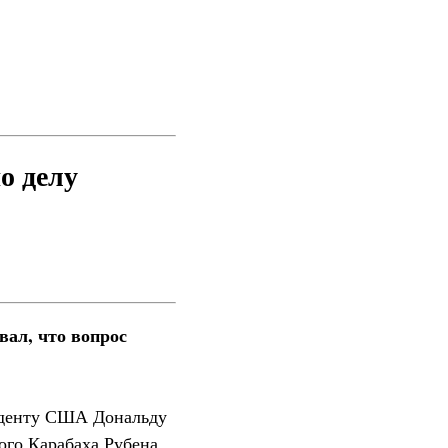
о делу
ал, что вопрос
иденту США Дональду
ого Карабаха Рубена