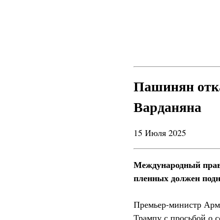
Пашинян отка
Варданяна
15 Июля 2025
Международный право
пленных должен подн
Премьер-министр Арм
Трампу с просьбой о 