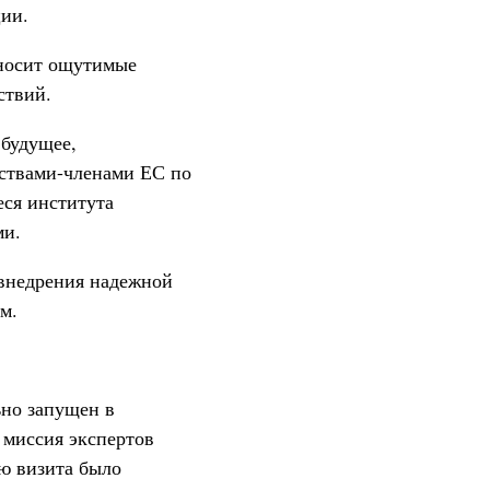
ии.
иносит ощутимые
ствий.
 будущее,
рствами-членами ЕС по
ся института
ми.
 внедрения надежной
м.
но запущен в
я миссия экспертов
ью визита было