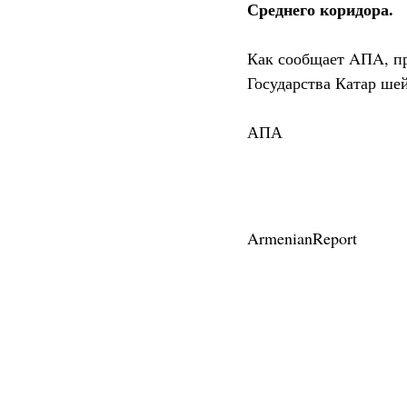
Среднего коридора.
Как сообщает AПA, пр
Государства Катар ше
АПА
ArmenianReport