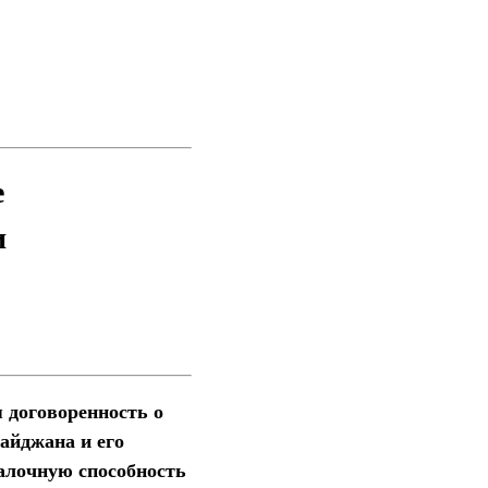
е
и
 договоренность о
айджана и его
алочную способность