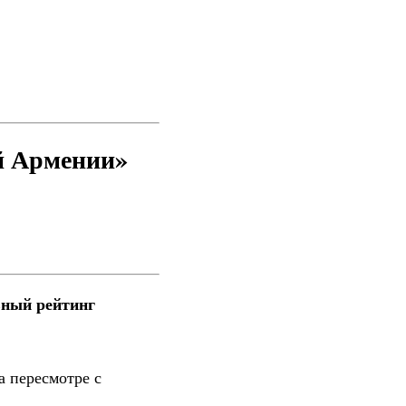
й Армении»
вный рейтинг
а пересмотре с