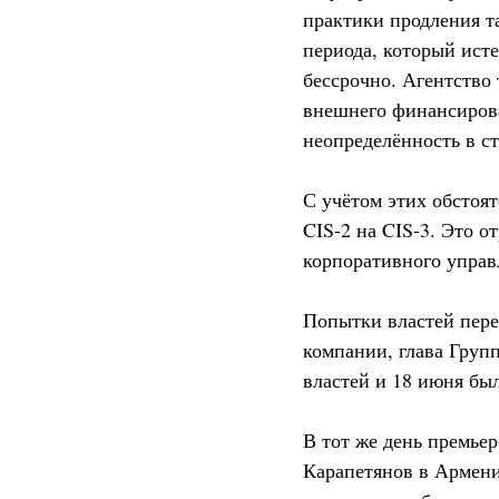
практики продления т
периода, который ист
бессрочно. Агентство
внешнего финансирова
неопределённость в с
С учётом этих обстоя
CIS-2 на CIS-3. Это о
корпоративного управл
Попытки властей пере
компании, глава Гру
властей и 18 июня был
В тот же день премье
Карапетянов в Армени