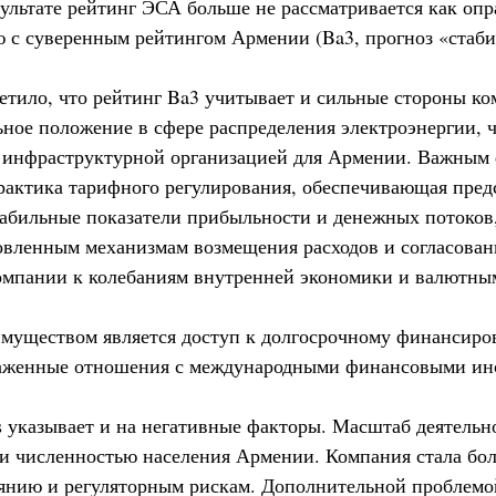
зультате рейтинг ЭСА больше не рассматривается как опр
 с суверенным рейтингом Армении (Ba3, прогноз «стаби
етило, что рейтинг Ba3 учитывает и сильные стороны к
ьное положение в сфере распределения электроэнергии, 
 инфраструктурной организацией для Армении. Важным
практика тарифного регулирования, обеспечивающая пред
табильные показатели прибыльности и денежных потоков
новленным механизмам возмещения расходов и согласова
омпании к колебаниям внутренней экономики и валютны
муществом является доступ к долгосрочному финансиро
лаженные отношения с международными финансовыми ин
s указывает и на негативные факторы. Масштаб деятель
и численностью населения Армении. Компания стала бол
янию и регуляторным рискам. Дополнительной проблемой