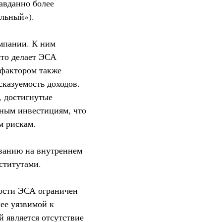
авданно более
льный»).
омпании. К ним
что делает ЭСА
 фактором также
сказуемость доходов.
, достигнутые
нным инвестициям, что
м рискам.
ванию на внутреннем
ститутами.
ности ЭСА ограничен
ее уязвимой к
 является отсутствие