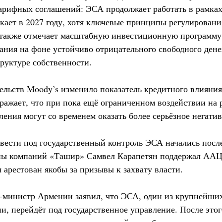
арифных соглашений: ЭСА продолжает работать в рамках
екает в 2027 году, хотя ключевые принципы регулирован
 также отмечает масштабную инвестиционную программу 
ния на фоне устойчиво отрицательного свободного дене
труктуре собственности.
тельств Moody’s изменило показатель кредитного влияния
тражает, что при пока ещё ограниченном воздействии на
ения могут со временем оказать более серьёзное негати
вести под государственный контроль ЭСА начались после
ппы компаний «Ташир» Самвел Карапетян поддержал ААЦ
 арестован якобы за призывы к захвату власти.
р-министр Армении заявил, что ЭСА, один из крупнейши
и, перейдёт под государственное управление. После этог