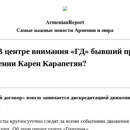
ArmenianReport
Самые важные новости Армении и мира
В центре внимания «ГД» бывший п
ении Карен Карапетян?
 договор» вовсю занимается дискредитацией движен
.
исты круглосуточно следят за всеми событиями движения
уют. Об этом пишет газета «Грапарак».