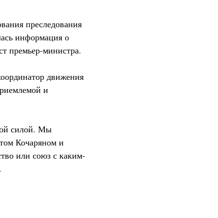
ования преследования
лась информация о
ост премьер-министра.
 координатор движения
приемлемой и
кой силой. Мы
ртом Кочаряном и
тво или союз с каким-
.