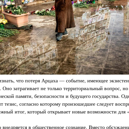
знать, что потеря Арцаха — событие, имеющее экзистен
. Оно затрагивает не только территориальный вопрос, но
еской памяти, безопасности и будущего государства. Од
ит тезис, согласно которому произошедшее следует воспр
бежный итог, который открывает новые возможности для 
о внедряется в общественное сознание. Вместо обсужден