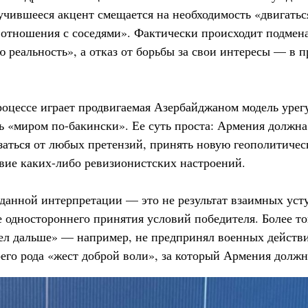
учившееся акцент смещается на необходимость «двигатьс
отношения с соседями». Фактически происходит подмена
 реальность», а отказ от борьбы за свои интересы — в 
роцессе играет продвигаемая Азербайджаном модель урег
ь «миром по-бакински». Ее суть проста: Армения должна
азаться от любых претензий, принять новую геополитич
твие каких-либо ревизионистских настроений.
 данной интерпретации — это не результат взаимных уст
е одностороннего принятия условий победителя. Более тог
ел дальше» — например, не предпринял военных дейст
его рода «жест доброй воли», за который Армения должн