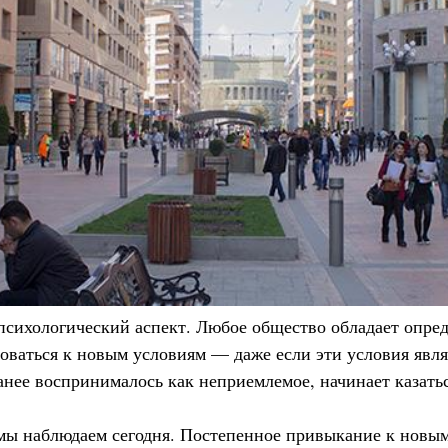
 психологический аспект. Любое общество обладает опре
оваться к новым условиям — даже если эти условия явл
ранее воспринималось как неприемлемое, начинает казать
мы наблюдаем сегодня. Постепенное привыкание к новы