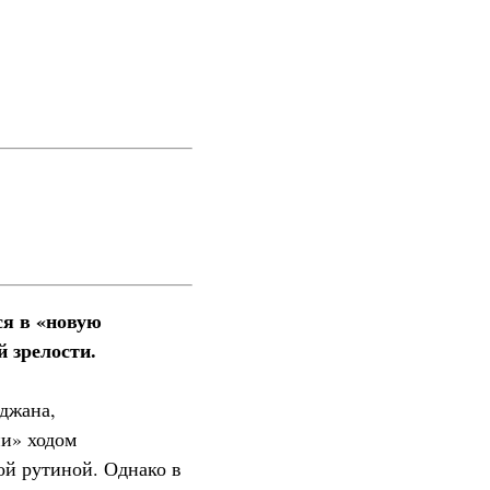
ся в «новую
й зрелости.
джана,
и» ходом
ой рутиной. Однако в