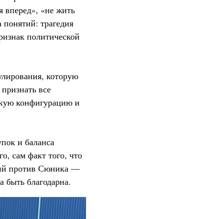
я вперед», «не жить
 понятий: трагедия
признак политической
улирования, которую
 признать все
ескую конфигурацию и
упок и баланса
о, сам факт того, что
вий против Сюника —
а быть благодарна.