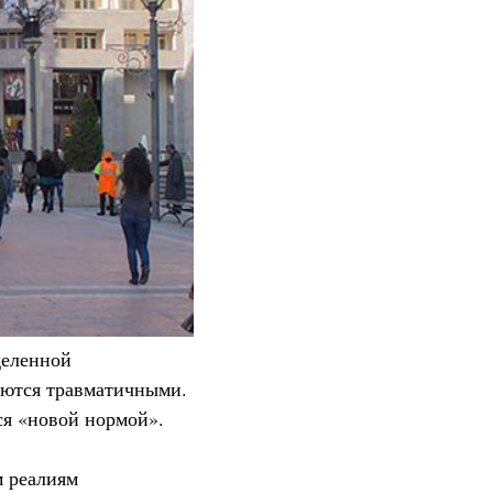
деленной
яются травматичными.
ся «новой нормой».
м реалиям