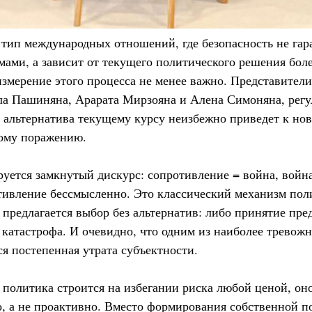
 тип международных отношений, где безопасность не гар
мами, а зависит от текущего политического решения бол
змерение этого процесса не менее важно. Представител
ла Пашиняна, Арарата Мирзояна и Алена Симоняна, рег
я альтернатива текущему курсу неизбежно приведет к но
ному поражению.
уется замкнутый дискурс: сопротивление = война, войн
тивление бессмысленно. Это классический механизм пол
 предлагается выбор без альтернатив: либо принятие пр
 катастрофа. И очевидно, что одним из наиболее тревож
я постепенная утрата субъектности.
я политика строится на избегании риска любой ценой, он
о, а не проактивно. Вместо формирования собственной 