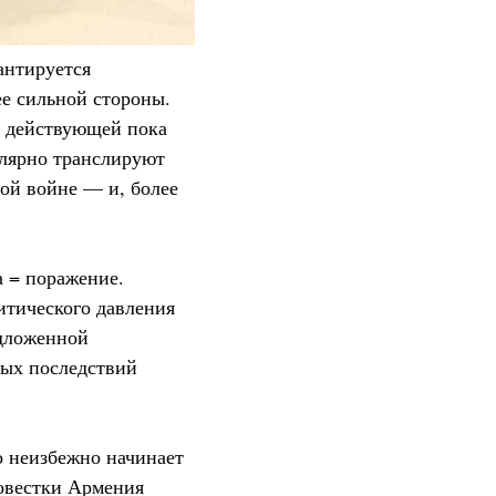
антируется
ее сильной стороны.
и действующей пока
улярно транслируют
вой войне — и, более
а = поражение.
итического давления
едложенной
ных последствий
о неизбежно начинает
повестки Армения