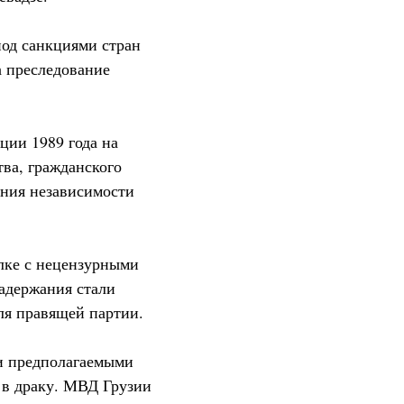
под санкциями стран
а преследование
ции 1989 года на
тва, гражданского
ения независимости
лке с нецензурными
адержания стали
еля правящей партии.
и предполагаемыми
 в драку. МВД Грузии