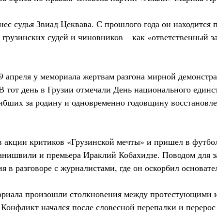
нес судья Звиад Цеквава. С прошлого года он находится 
м грузинских судей и чиновников – как «ответственный з
 апреля у мемориала жертвам разгона мирной демонстра
В тот день в Грузии отмечали День национального единс
гибших за родину и одновременно годовщину восстановл
в акции критиков «Грузинской мечты» и пришел в футбо
анишвили и премьера Ираклий Кобахидзе. Поводом для з
я в разговоре с журналистами, где он оскорбил основат
мориала произошли столкновения между протестующими 
 Конфликт начался после словесной перепалки и перерос