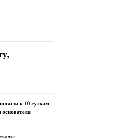
ту,
ишвили к 10 суткам
и основателя
евадзе.