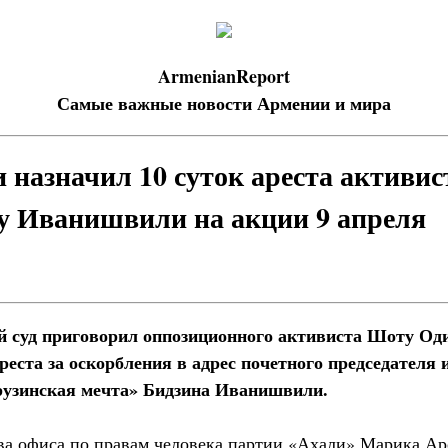
ArmenianReport
Самые важные новости Армении и мира
 назначил 10 суток ареста активис
у Иванишвили на акции 9 апреля
й суд приговорил оппозиционного активиста Шоту Од
еста за оскорбления в адрес почетного председателя 
рузинская мечта» Бидзина Иванишвили.
ва офиса по правам человека партии «Ахали» Марика Ар