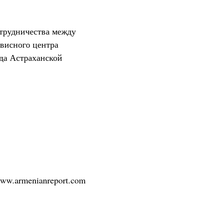
трудничества между
висного центра
ада Астраханской
/www.armenianreport.com