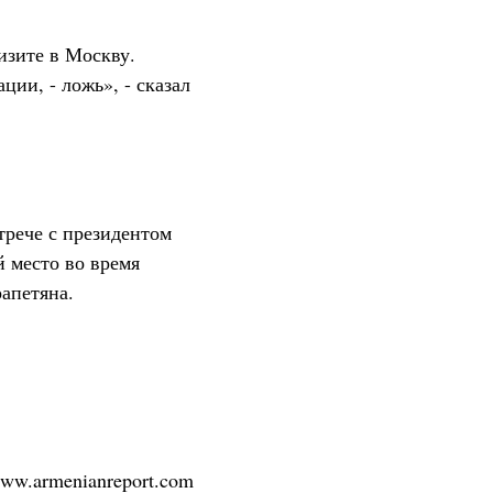
изите в Москву.
ии, - ложь», - сказал
трече с президентом
й место во время
апетяна.
/www.armenianreport.com