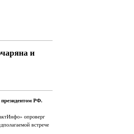
очаряна и
 президентом РФ.
ФактИнфо» опроверг
дполагаемой встрече