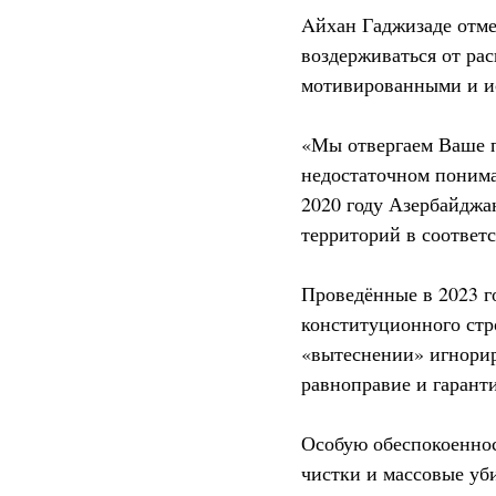
Aйхан Гаджизаде отме
воздерживаться от ра
мотивированными и и
«Мы отвергаем Ваше п
недостаточном понима
2020 году Азербайджа
территорий в соответ
Проведённые в 2023 г
конституционного стр
«вытеснении» игнорир
равноправие и гарант
Особую обеспокоеннос
чистки и массовые уб