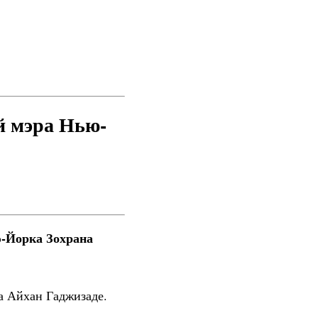
й мэра Нью-
ю-Йорка Зохрана
а Айхан Гаджизаде.