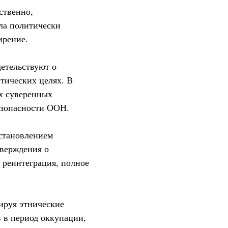
ственно,
ла политически
ирение.
етельствуют о
тических целях. В
х суверенных
езопасности ООН.
становлением
тверждения о
 реинтеграция, полное
ируя этнические
 в период оккупации,