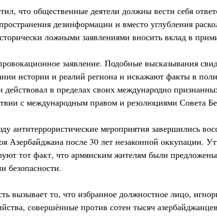
тил, что общественные деятели должны вести себя ответ
спространения дезинформации и вместо углубления раско
сторически ложными заявлениями вносить вклад в прим
ровокационное заявление. Подобные высказывания свид
нии истории и реалий региона и искажают факты в поли
н действовал в пределах своих международно признанны
ствии с международным правом и резолюциями Совета Б
оду антитеррористические мероприятия завершились вос
оя Азербайджана после 30 лет незаконной оккупации. У
уют тот факт, что армянским жителям были предложены
ии безопасности.
ть вызывает то, что избранное должностное лицо, игнор
ийства, совершённые против сотен тысяч азербайджанцев