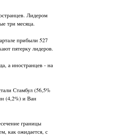
ностранцев. Лидером
ые три месяца.
вартале прибыли 527
кают пятерку лидеров.
а, а иностранцев - на
тали Стамбул (56,5%
ин (4,2%) и Ван
ресечение границы
м, как ожидается, с