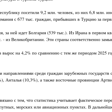
республику посетили 9,2 млн. человек, из них 6,8 млн. и
рмания с 677 тыс. граждан, прибывших в Турцию за перв
я, за ней идет Болгария (539 тыс.). Из Ирана в первом к
с. - из Великобритании. Эти страны соответственно замы
вырос на 4,2% по сравнению с тем же периодом 2025 год
 направлениями среди граждан зарубежных государств с
%), Анталья (10,3%), а также восточные провинции Артв
вязано с тем, что статистика учитывает фактическое пе
путных, морских или авиационных пунктах. В дальнейше