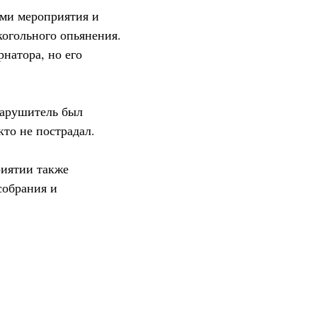
ами мероприятия и
когольного опьянения.
натора, но его
нарушитель был
то не пострадал.
риятии также
собрания и