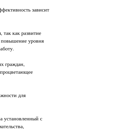
эффективность зависит
 так как развитие
х повышение уровня
аботу.
ых граждан,
е процветающее
ожности для
а установленный с
ательства,