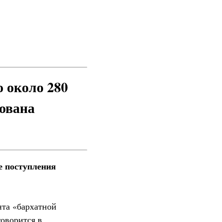
о около 280
рована
е поступления
нта «бархатной
говорится в