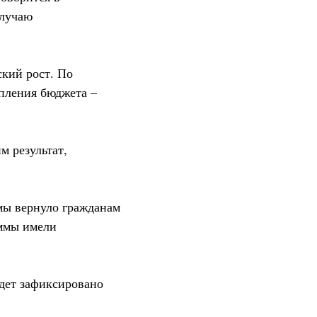
случаю
кий рост. По
упления бюджета –
 результат,
ммы вернуло гражданам
аммы имели
удет зафиксировано