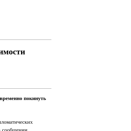
димости
евременно покинуть
пломатических
в сообщении