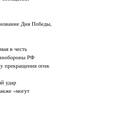
днование Дня Победы,
мая в честь
Минобороны РФ
му прекращения огня.
й удар
также «могут