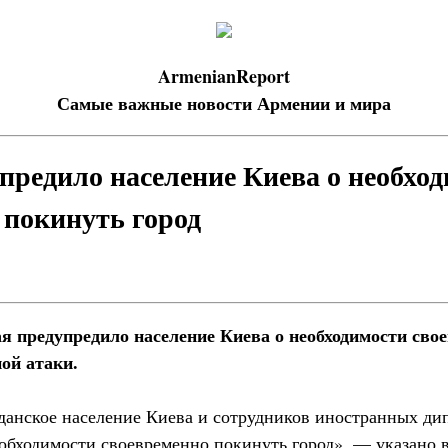
ArmenianReport
Самые важные новости Армении и мира
редило население Киева о необхо
 покинуть город
 предупредило население Киева о необходимости сво
ной атаки.
анское население Киева и сотрудников иностранных ди
еобходимости своевременно покинуть город», — указано 