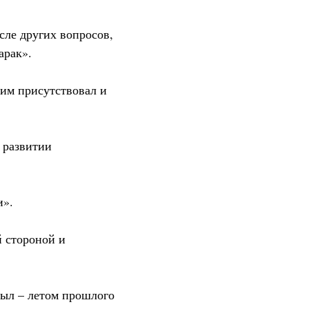
сле других вопросов,
арак».
им присутствовал и
 развитии
и».
й стороной и
был – летом прошлого