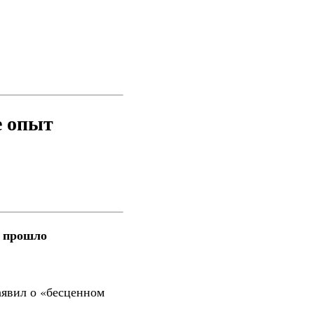
е опыт
и прошло
аявил о «бесценном