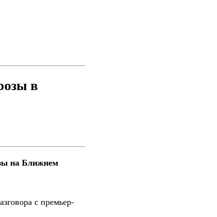
розы в
зы на Ближнем
зговора с премьер-