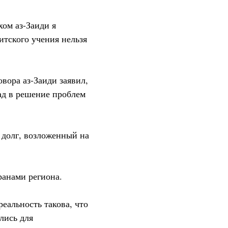
ом аз-Заиди я
тского учения нельзя
вора аз-Заиди заявил,
ад в решение проблем
 долг, возложенный на
ранами региона.
еальность такова, что
лись для