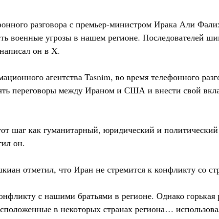
фонного разговора с премьер-министром Ирака Али Фалих
ь военные угрозы в нашем регионе. Последователей шии
написал он в X.
ционного агентства Tasnim, во время телефонного разго
нять переговоры между Ираном и США и внести свой вкл
от шаг как гуманитарный, юридический и политический
ил он.
шкиан отметил, что Иран не стремится к конфликту со ст
онфликту с нашими братьями в регионе. Однако горькая р
асположенные в некоторых странах региона… использова