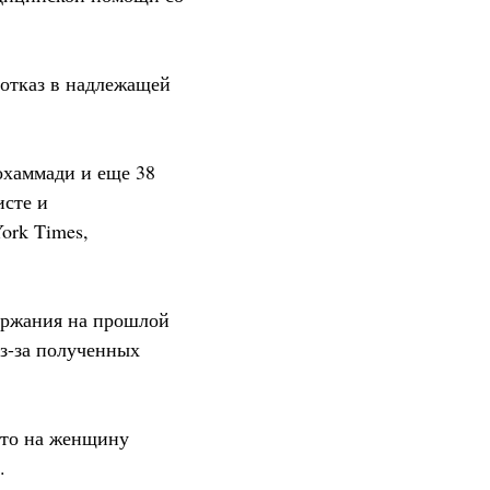
 отказ в надлежащей
охаммади и еще 38
исте и
ork Times,
ержания на прошлой
з-за полученных
что на женщину
.