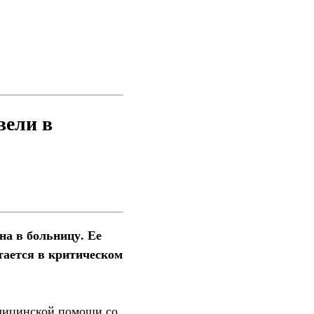
вели в
на в больницу. Ее
стается в критическом
едицинской помощи со