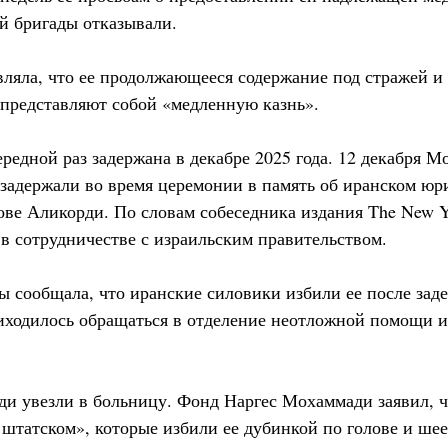
й бригады отказывали.
ляла, что ее продолжающееся содержание под стражей и
представляют собой «медленную казнь».
редной раз задержана в декабре 2025 года. 12 декабря М
 задержали во время церемонии в память об иранском юр
ве Аликорди. По словам собеседника издания The New Y
 сотрудничестве с израильским правительством.
 сообщала, что иранские силовики избили ее после зад
иходилось обращаться в отделение неотложной помощи и
ди увезли в больницу. Фонд Наргес Мохаммади заявил, 
 штатском», которые избили ее дубинкой по голове и шее