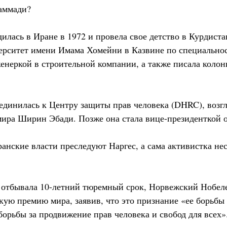
аммади?
илась в Иране в 1972 и провела свое детство в Курдиста
ситет имени Имама Хомейни в Казвине по специальнос
женеркой в строительной компании, а также писала коло
оединилась к Центру защиты прав человека (DHRC), возг
ира Ширин Эбади. Позже она стала вице-президенткой 
ранские власти преследуют Наргес, а сама активистка нес
на отбывала 10-летний тюремный срок, Норвежский Нобел
кую премию мира, заявив, что это признание «ее борьбы
орьбы за продвижение прав человека и свобод для всех»