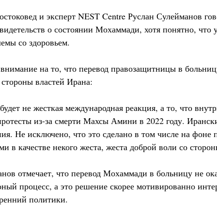
остоковед и эксперт NEST Centre Руслан Сулейманов гово
свидетельств о состоянии Мохаммади, хотя понятно, что
лемы со здоровьем.
внимание на то, что перевод правозащитницы в больниц
 стороны властей Ирана:
 будет не жесткая международная реакция, а то, что внут
ротесты из-за смерти Махсы Амини в 2022 году. Ирански
ия. Не исключено, что это сделано в том числе на фоне 
 в качестве некого жеста, жеста доброй воли со стороны
анов отмечает, что перевод Мохаммади в больницу не о
оный процесс, а это решение скорее мотивированно инте
тренний политики.