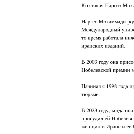
Кто такая Наргиз Мох
Наргес Мохаммади род
Международный универ
то время работала ин
иранских изданий.
В 2003 году она прис
Нобелевской премии м
Начиная с 1998 года и
тюрьме.
В 2023 году, когда о
присудил ей Нобелевс
женщин в Иране и ее б