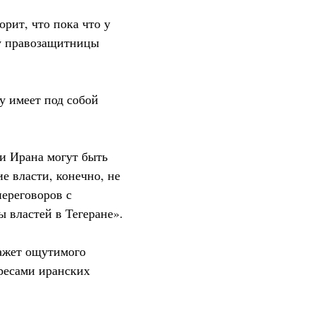
рит, что пока что у
 у правозащитницы
у имеет под собой
ри Ирана могут быть
е власти, конечно, не
переговоров с
 властей в Тегеране».
кажет ощутимого
ресами иранских