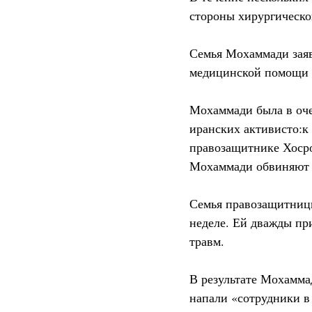
стороны хирургическо
Семья Мохаммади заяв
медицинской помощи 
Мохаммади была в оче
иранских активисто:к
правозащитнике Хосро
Мохаммади обвиняют в
Семья правозащитницы
неделе. Ей дважды пр
травм.
В результате Мохамма
напали «сотрудники в