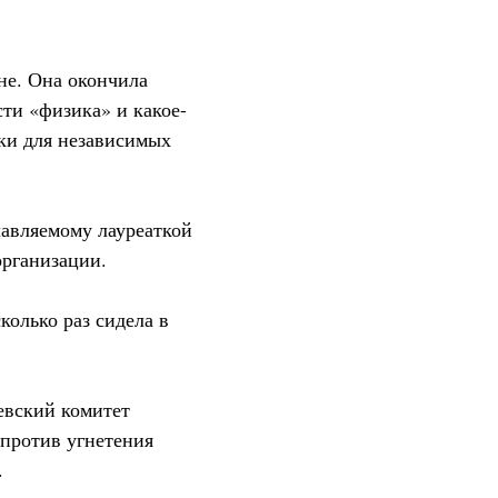
не. Она окончила
ти «физика» и какое-
нки для независимых
лавляемому лауреаткой
организации.
колько раз сидела в
евский комитет
 против угнетения
.