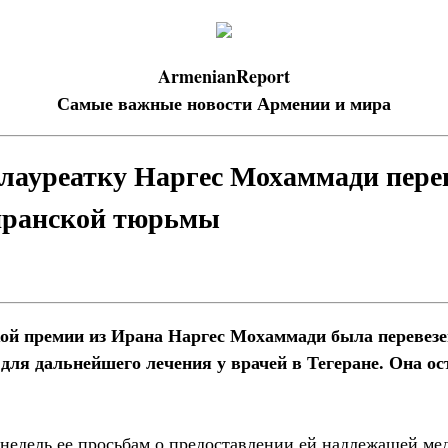
ArmenianReport
Самые важные новости Армении и мира
лауреатку Наргес Мохаммади пере
иранской тюрьмы
ой премии из Ирана Наргес Мохаммади была перевезе
 для дальнейшего лечения у врачей в Тегеране. Она о
 недель ее просьбам о предоставлении ей надлежащей м