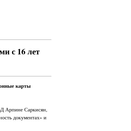
и с 16 лет
ионные карты
ВД Арпине Саркисян,
ность документах» и