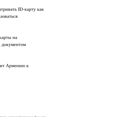
атривать ID-карту как
зоваться
-карты на
ь документом
зит Армению к