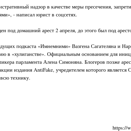
стративный надзор в качестве меры пресечения, запрети
ми», - написал юрист в соцсетях.
ен под домашний арест 2 апреля, до этого был под аресто
ведущих подкаста «Имнемними» Вазгена Сагателяна и На
ию в «хулиганстве». Официальным основанием для иниц
пикера парламента Алена Симоняна. Блогеров позже арес
кции издания AntiFake, учредителем которого является 
всю технику.
https:/