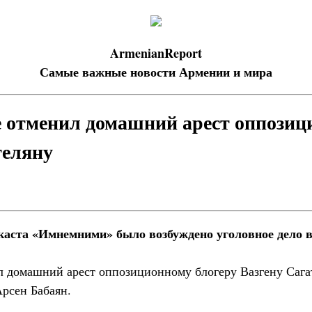
ArmenianReport
Самые важные новости Армении и мира
е отменил домашний арест оппози
теляну
каста «Имнемними» было возбуждено уголовное дело в 
л домашний арест оппозиционному блогеру Вазгену Сага
Арсен Бабаян.