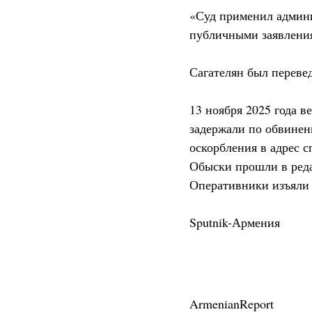
«Суд применил админи
публичными заявления
Сагателян был перевед
13 ноября 2025 года 
задержали по обвинен
оскорбления в адрес с
Обыски прошли в реда
Оперативники изъяли 
Sputnik-Армения
ArmenianReport