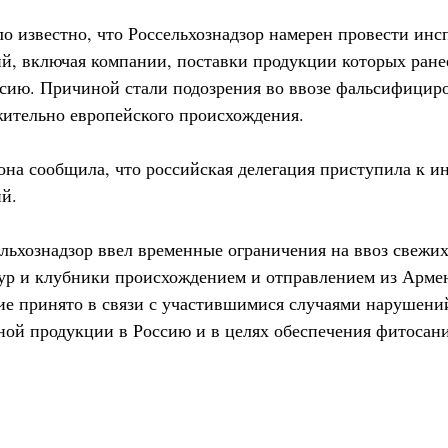
ло известно, что Россельхознадзор намерен провести инс
й, включая компании, поставки продукции которых ране
сию. Причиной стали подозрения во ввозе фальсифицир
ительно европейского происхождения.
рона сообщила, что российская делегация приступила к 
й.
ельхознадзор ввел временные ограничения на ввоз свежих
тур и клубники происхождением и отправлением из Арме
ие принято в связи с участившимися случаями нарушени
ой продукции в Россию и в целях обеспечения фитосан