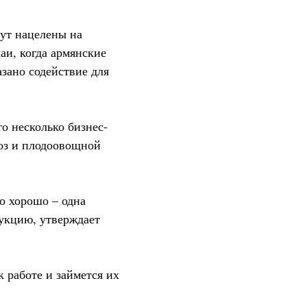
дут нацелены на
аи, когда армянские
азано содействие для
о несколько бизнес-
роз и плодоовощной
о хорошо – одна
дукцию, утверждает
к работе и займется их