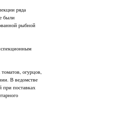
пекции ряда
е были
ованной рыбной
инспекционным
 томатов, огурцов,
нии. В ведомстве
й при поставках
итарного