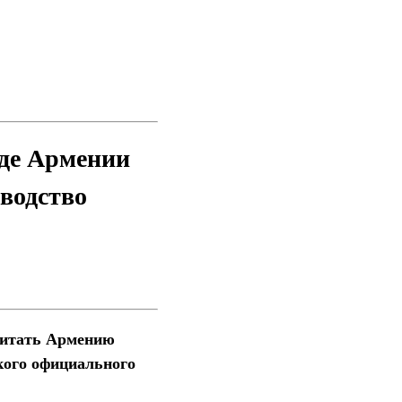
де Армении
водство
читать Армению
кого официального