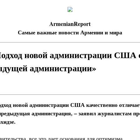
ArmenianReport
Самые важные новости Армении и мира
Подход новой администрации США 
ыдущей администрации»
одход новой администрации США качественно отличает
предыдущая администрация, – заявил журналистам пр
хидзе.
вительства, все это дает основания для оптимизма.