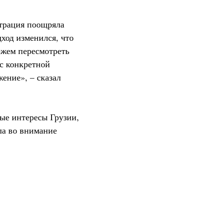
страция поощряла
дход изменился, что
ожем пересмотреть
 с конкретной
ение», – сказал
ые интересы Грузии,
ла во внимание