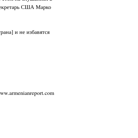
ссекретарь США Марко
рана] и не избавятся
/www.armenianreport.com