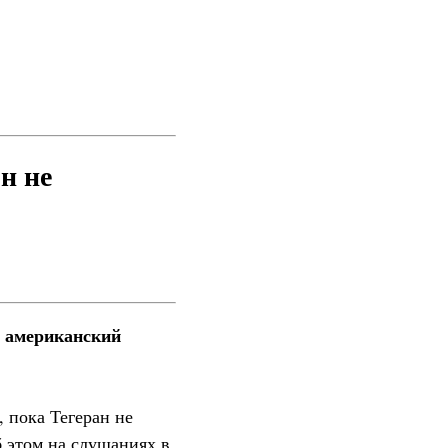
н не
л американский
 пока Тегеран не
б этом на слушаниях в