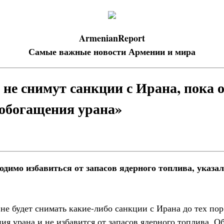
ArmenianReport
Самые важные новости Армении и мира
не снимут санкции с Ирана, пока о
 обогащения урана»
одимо избавиться от запасов ядерного топлива, указа
 будет снимать какие-либо санкции с Ирана до тех пор,
ия урана и не избавится от запасов ядерного топлива. О