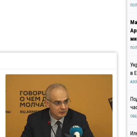
ПОЛ
Ма
Ар
ми
ПОЛ
Ук
в 
АЗЕ
По
ча
ОБ
Ил