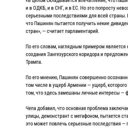
«В целом складывается впечатление, что Пашин
и в ОДКБ, и в СНГ, и в ЕС. Но это попросту не
серьезными последствиями для всей страны. Н
что Пашинян пытается получить некие дивиде
стран», — считает парламентарий.
По его словам, наглядным примером является
создания Зангезурского коридора и предложен
Трампа.
По его мнению, Пашинян совершенно осознанно
том числе в ущерб Армении — ущерб, которого 
том, что здесь замешаны личные интересы — ф
Чепа добавил, что основная проблема заключае
улицы, демонстрант с мегафоном, пытается ста
это может повлечь серьезные последствия — п