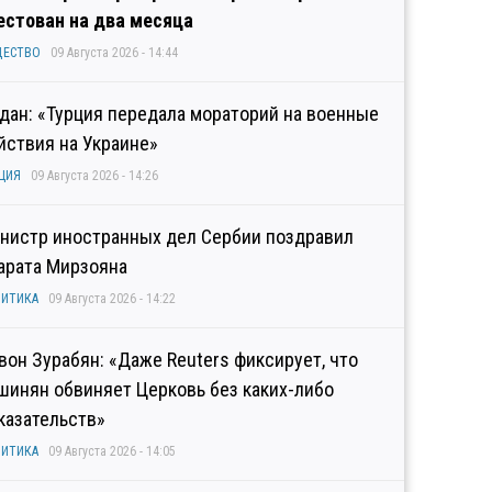
естован на два месяца
ЩЕСТВО
09 Августа 2026 - 14:44
дан: «Турция передала мораторий на военные
йствия на Украине»
ЦИЯ
09 Августа 2026 - 14:26
нистр иностранных дел Сербии поздравил
арата Мирзояна
ИТИКА
09 Августа 2026 - 14:22
вон Зурабян: «Даже Reuters фиксирует, что
шинян обвиняет Церковь без каких-либо
казательств»
ИТИКА
09 Августа 2026 - 14:05