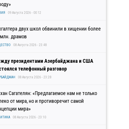
роду»
ЗИЯ
09 Августа 2026 - 00:12
хгалтера двух школ обвинили в хищении более
 млн. драмов
ЩЕСТВО
08 Августа 2026 - 23:48
жду президентами Азербайджана и США
стоялся телефонный разговор
РБАЙДЖАН
08 Августа 2026 - 23:28
хан Сагателян: «Предлагаемое нам не только
леко от мира, но и противоречит самой
нцепции мира»
ИТИКА
08 Августа 2026 - 23:10