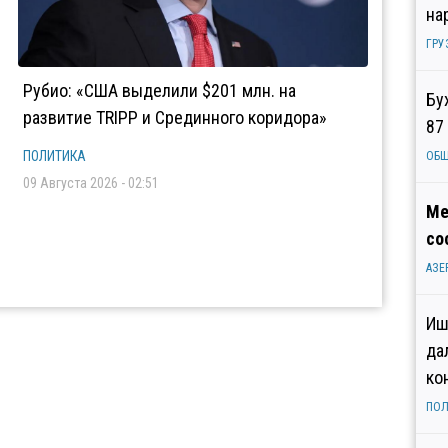
на
ГРУ
Рубио: «США выделили $201 млн. на
Бу
развитие TRIPP и Срединного коридора»
87
ПОЛИТИКА
ОБ
09 Августа 2026 - 02:51
Ме
со
АЗЕ
Иш
да
ко
ПОЛ