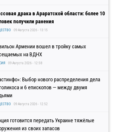
ссовая драка в Араратской области: более 10
ловек получили ранения
ЩЕСТВО
09 Августа 2026 - 13:15
вильон Армении вошел в тройку самых
сещаемых на ВДНХ
СИЯ
09 Августа 2026 - 12:58
астинфо»: Выбор нового распределения дела
толикоса и 6 епископов — между двумя
дьями
ЩЕСТВО
09 Августа 2026 - 12:52
рция готовится передать Украине тяжёлые
оружения из своих запасов