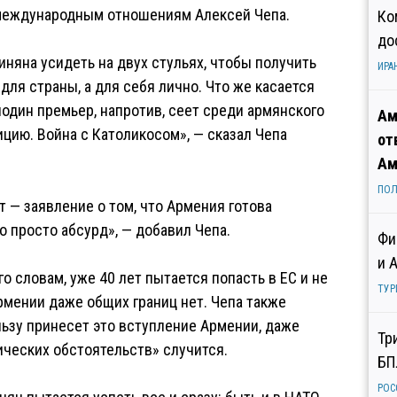
 международным отношениям Алексей Чепа.
Ко
до
няна усидеть на двух стульях, чтобы получить
ИРА
для страны, а для себя лично. Что же касается
один премьер, напротив, сеет среди армянского
Ам
ицию. Война с Католикосом», — сказал Чепа
от
Ам
ПОЛ
т — заявление о том, что Армения готова
о просто абсурд», — добавил Чепа.
Фи
и 
го словам, уже 40 лет пытается попасть в ЕС и не
ТУР
рмении даже общих границ нет. Чепа также
льзу принесет это вступление Армении, даже
Тр
ических обстоятельств» случится.
БП
РОС