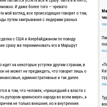
ян пытается успеть все и сразу: быть и в НАТО,
возможно. И даже более того — чревато
Ма
а мой взгляд, все происходящее говорит о том,
че
нды путем заигрывания с лидерами разных
ОБ
Па
 сделка с США и Азербайджаном по поводу
по
ие сразу же переименовать его в Маршрут
РОС
«П
 идет на некоторые уступки другим странам, в
Ка
он не может не предвидеть, что говорит лишь о
су
инансовые, административные и так далее.
ОБ
тся в том, что человек, «пришедший к власти с
ть рупором армянского народа во всем мире», а
Ту
ричем не только внешние, но и внутренние.
во