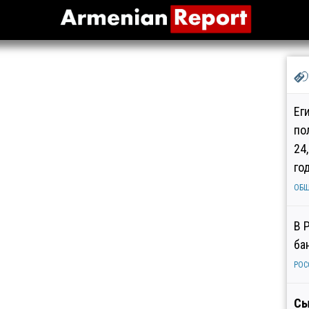
Ег
по
24
го
ОБ
В 
ба
РОС
Сы