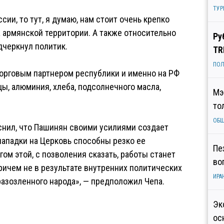
ТУР
ии, то тут, я думаю, нам стоит очень крепко
 армянской территории. А также относительно
Ру
дчеркнул политик.
TR
ПОЛ
торговым партнером республики и именно на РФ
ы, алюминия, хлеба, подсолнечного масла,
Мэ
то
ОБ
снил, что Пашинян своими усилиями создает
нападки на Церковь способны резко ее
Пе
гом этой, с позволения сказать, работы станет
во
ричем не в результате внутренних политических
ИРА
разозленного народа», — предположил Чепа.
Эк
ос