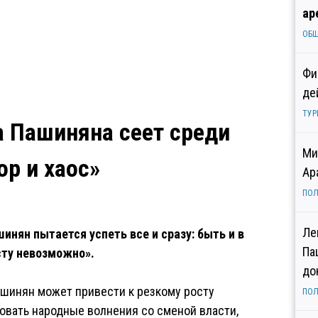
ар
ОБ
Фи
де
ТУР
а Пашиняна сеет среди
Ми
ор и хаос»
Ар
ПОЛ
Ле
инян пытается успеть все и сразу: быть и в
Па
осту невозможно».
до
шинян может привести к резкому росту
ПОЛ
овать народные волнения со сменой власти,