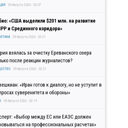
ЦИЯ
09 Августа 2026 - 03:07
био: «США выделили $201 млн. на развитие
IPP и Срединного коридора»
ИТИКА
09 Августа 2026 - 02:51
рия взялась за очистку Ереванского озера
лько после реакции журналистов?
ЩЕСТВО
09 Августа 2026 - 02:31
зешкиан: «Иран готов к диалогу, но не уступит в
просах суверенитета и обороны»
Н
09 Августа 2026 - 02:19
сперт: «Выбор между ЕС или ЕАЭС должен
новываться на профессиональных расчетах»