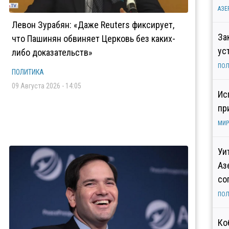
АЗЕ
Левон Зурабян: «Даже Reuters фиксирует,
За
что Пашинян обвиняет Церковь без каких-
ус
либо доказательств»
ПОЛ
ПОЛИТИКА
09 Августа 2026 - 14:05
Ис
пр
МИР
Уи
Аз
со
ПОЛ
Ко