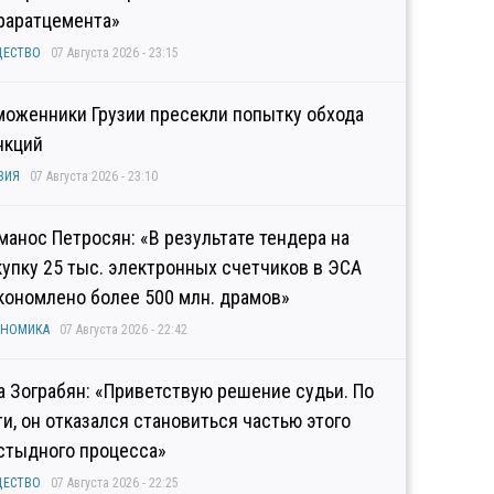
раратцемента»
ЩЕСТВО
07 Августа 2026 - 23:15
моженники Грузии пресекли попытку обхода
нкций
ЗИЯ
07 Августа 2026 - 23:10
манос Петросян: «В результате тендера на
купку 25 тыс. электронных счетчиков в ЭСА
кономлено более 500 млн. драмов»
ОНОМИКА
07 Августа 2026 - 22:42
а Зограбян: «Приветствую решение судьи. По
ти, он отказался становиться частью этого
стыдного процесса»
ЩЕСТВО
07 Августа 2026 - 22:25