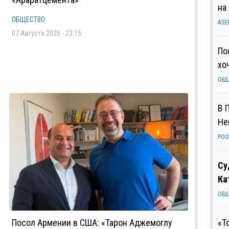
на
ОБЩЕСТВО
АЗЕ
07 Августа 2026 - 23:15
По
хо
ОБ
В 
Не
РОС
Су
Ка
ОБ
Посол Армении в США: «Тарон Аджемоглу
«Т