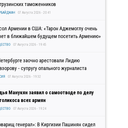
 грузинских таможенников
РБАЙДЖАН
07 Августа 2026 - 20:41
сол Армении в США: «Тарон Аджемоглу очень
чет в ближайшем будущем посетить Армению»
ЩЕСТВО
07 Августа 2026 - 19:45
Петербурге заочно арестовали Лидию
взорову - супругу опального журналиста
СИЯ
07 Августа 2026 - 19:32
дья Манукян заявил о самоотводе по делу
толикоса всех армян
ЩЕСТВО
07 Августа 2026 - 19:24
оварищ генерал»: В Киргизии Пашинян сидел