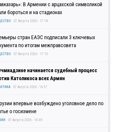
авказарь»: В Армении с арцахской символикой
али бороться и на стадионах
ЩЕСТВО
07 Августа 2026 - 17:18
емьеры стран ЕАЭС подписали 3 ключевых
кумента по итогам межправсовета
ЩЕСТВО
07 Августа 2026 - 17:10
Эчмиадзине начинается судебный процесс
отив Католикоса всех Армян
ИТИКА
07 Августа 2026 - 16:57
Грузии впервые возбуждено уголовное дело по
атье о госизмене
ЗИЯ
07 Августа 2026 - 16:49