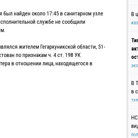
я был найден около 17:45 в санитарном узле
В 
исполнительной службе не сообщили
АЗЕ
м.
Ти
влялся жителем Гегаркуникской области, 51-
ак
тован по признакам ч. 4 ст. 198 УК
ос
тера в отношении лица, находящегося в
ЭК
В 
в 
ТУР
НС
ви
ПОЛ