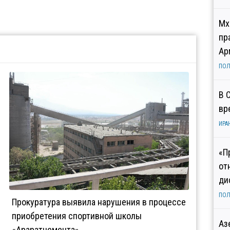
Мх
пр
Ар
ПОЛ
В 
вр
ИРА
«П
от
ди
ПОЛ
Прокуратура выявила нарушения в процессе
приобретения спортивной школы
Аз
«Араратцемента»