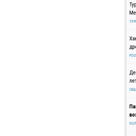
Ту
Ме
ТУР
Ха
др
РОС
Де
ле
ОБ
Па
во
ПОЛ