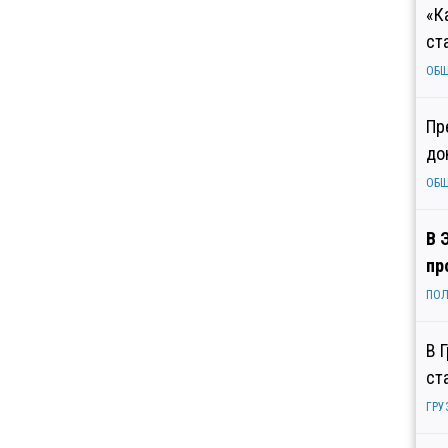
«К
ст
ОБ
Пр
до
ОБ
В 
пр
ПОЛ
В 
ст
ГРУ