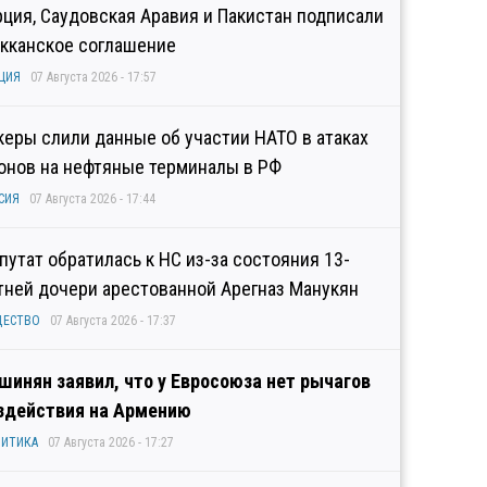
рция, Саудовская Аравия и Пакистан подписали
кканское соглашение
ЦИЯ
07 Августа 2026 - 17:57
керы слили данные об участии НАТО в атаках
онов на нефтяные терминалы в РФ
СИЯ
07 Августа 2026 - 17:44
путат обратилась к НС из-за состояния 13-
тней дочери арестованной Арегназ Манукян
ЩЕСТВО
07 Августа 2026 - 17:37
шинян заявил, что у Евросоюза нет рычагов
здействия на Армению
ИТИКА
07 Августа 2026 - 17:27