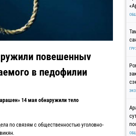
«А
ОБ
Та
са
ГРУ
аружили повешенныv
Ро
аемого в педофилии
за
сэ
ЭК
арашен» 14 мая обнаружили тело
Ар
су
по
дела по связям с общественностью уголовно-
викян.
ОБ