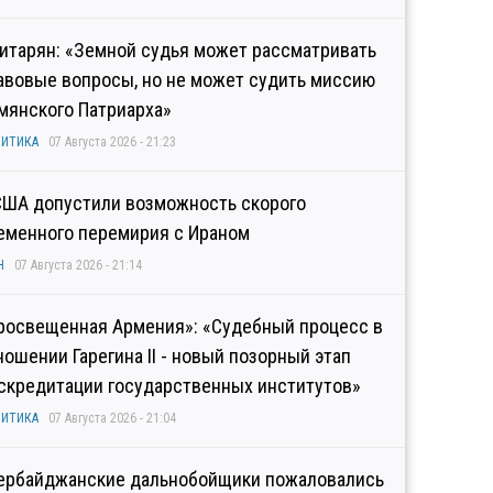
итарян: «Земной судья может рассматривать
авовые вопросы, но не может судить миссию
мянского Патриарха»
ИТИКА
07 Августа 2026 - 21:23
США допустили возможность скорого
еменного перемирия с Ираном
Н
07 Августа 2026 - 21:14
росвещенная Армения»: «Судебный процесс в
ношении Гарегина II - новый позорный этап
скредитации государственных институтов»
ИТИКА
07 Августа 2026 - 21:04
ербайджанские дальнобойщики пожаловались