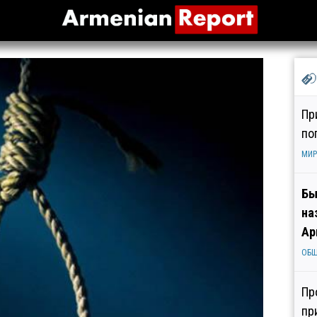
Пр
по
МИР
Бы
на
Ар
ОБ
Пр
пр