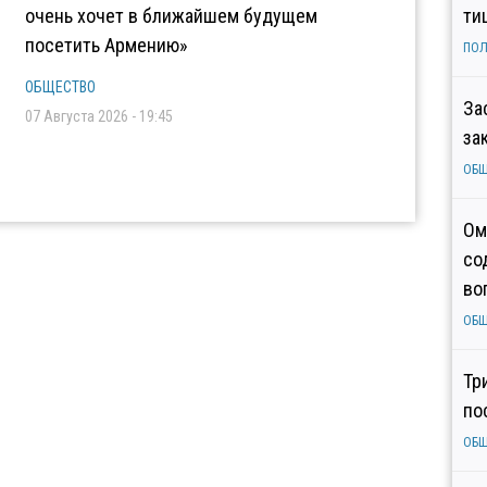
очень хочет в ближайшем будущем
ти
посетить Армению»
ПОЛ
ОБЩЕСТВО
За
07 Августа 2026 - 19:45
за
ОБ
Ом
со
во
ОБ
Тр
по
ОБ