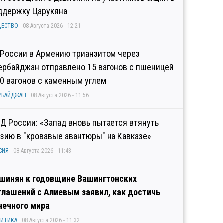
ддержку Царукяна
ЩЕСТВО
08 Августа 2026 - 12:21
 России в Армению трианзитом через
ербайджан отправлено 15 вагонов с пшеницей
10 вагонов с каменным углем
РБАЙДЖАН
08 Августа 2026 - 11:56
Д России: «Запад вновь пытается втянуть
узию в "кровавые авантюры" на Кавказе»
СИЯ
08 Августа 2026 - 11:43
шинян к годовщине Вашингтонских
глашений с Алиевым заявил, как достичь
нечного мира
ИТИКА
08 Августа 2026 - 11:32