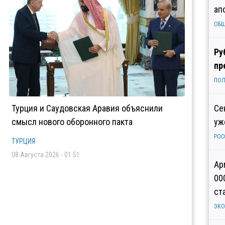
ап
ОБ
Ру
пр
ПОЛ
Турция и Саудовская Аравия объяснили
Се
смысл нового оборонного пакта
уж
РОС
ТУРЦИЯ
08 Августа 2026 - 01:51
Ар
00
ст
ЭК