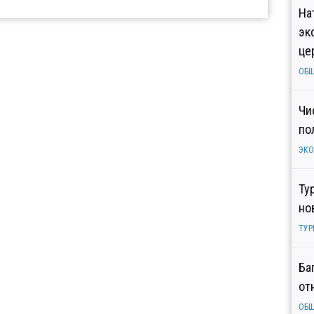
На
эк
це
ОБ
Чи
по
ЭК
Ту
но
ТУР
Ба
от
ОБ