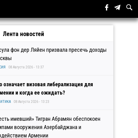
Лента новостей
сула фон дер Ляйен призвала пресечь доходы
сквы
СИЯ
08 Августа 2026 - 13:37
о означает визовая либерализация для
мении и когда ее ожидать?
ИТИКА
08 Августа 2026 - 13:23
есть имевший» Тигран Абрамян обеспокоен
мпами вооружения Азербайджана и
здействием Армении