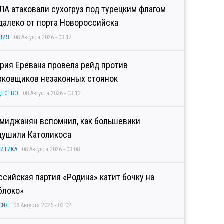
ЛА атаковали сухогруз под турецким флагом
далеко от порта Новороссийска
ЦИЯ
08 Августа 2026 - 03:17
рия Еревана провела рейд против
рковщиков незаконных стоянок
ЩЕСТВО
08 Августа 2026 - 03:13
миджанян вспомнил, как большевики
душили Католикоса
ИТИКА
08 Августа 2026 - 03:08
ссийская партия «Родина» катит бочку на
блоко»
СИЯ
08 Августа 2026 - 03:02