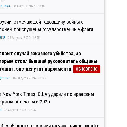
ИТИКА
08 Августа 2026 - 13:01
Грузии, отмечающей годовщину войны с
ссией, приспущены государственные флаги
ЗИЯ
08 Августа 2026 - 12:51
скрыт случай заказного убийства, за
торым стоял бывший руководитель общины
ташат, экс-депутат парламента
ОБНОВЛЕНО
ЩЕСТВО
08 Августа 2026 - 12:39
e New York Times: США ударили по иранским
ерным объектам в 2025
Н
08 Августа 2026 - 12:32
И сообщили о давлении на участников акций в