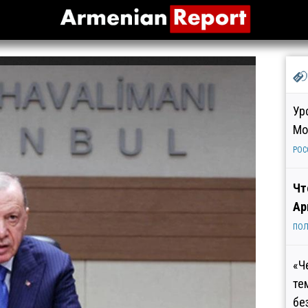
Ур
Мо
РОС
Чт
Ар
ПОЛ
«Ч
те
бе