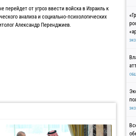
е перейдет от угроз ввести войска в Израиль к
«Г
ческого анализа и социально-психологических
ро
итолог Александр Перенджиев.
«а
ЭК
Вл
ат
ОБ
Эк
по
ЭК
Вс
об