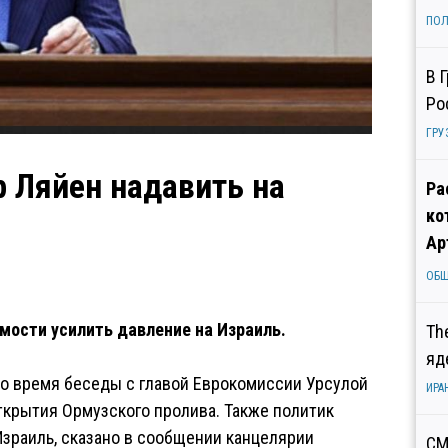
ПОЛ
В 
Ро
ГРУ
р Ляйен надавить на
Ра
ко
Ар
ОБ
мости усилить давление на Израиль.
Th
яд
во время беседы с главой Еврокомиссии Урсулой
ИРА
ткрытия Ормузского пролива. Также политик
зраиль, сказано в сообщении канцелярии
СМ