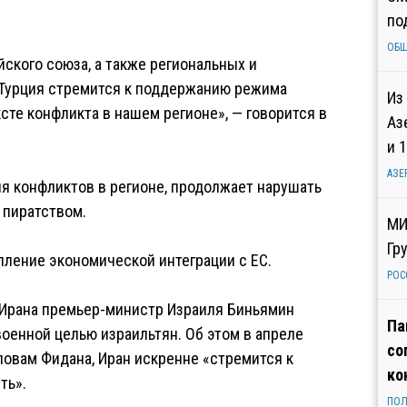
по
ОБ
ского союза, а также региональных и
 Турция стремится к поддержанию режима
Из
сте конфликта в нашем регионе», — говорится в
Аз
и 
АЗЕ
ия конфликтов в регионе, продолжает нарушать
 пиратством.
МИ
Гр
пление экономической интеграции с ЕС.
РОС
 Ирана премьер-министр Израиля Биньямин
Па
оенной целью израильтян. Об этом в апреле
со
ловам Фидана, Иран искренне «стремится к
ко
ть».
ПОЛ