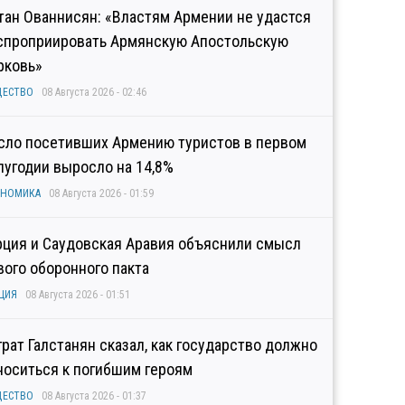
тан Ованнисян: «Властям Армении не удастся
спроприировать Армянскую Апостольскую
рковь»
ЩЕСТВО
08 Августа 2026 - 02:46
сло посетивших Армению туристов в первом
лугодии выросло на 14,8%
ОНОМИКА
08 Августа 2026 - 01:59
рция и Саудовская Аравия объяснили смысл
вого оборонного пакта
ЦИЯ
08 Августа 2026 - 01:51
грат Галстанян сказал, как государство должно
носиться к погибшим героям
ЩЕСТВО
08 Августа 2026 - 01:37