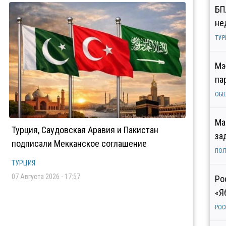
БП
не
ТУР
Мэ
па
ОБ
Ма
Турция, Саудовская Аравия и Пакистан
за
подписали Мекканское соглашение
ПОЛ
ТУРЦИЯ
07 Августа 2026 - 17:57
Ро
«Я
РОС