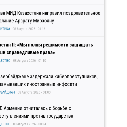
ава МИД Казахстана направил поздравительное
слание Арарату Мирзояну
ИТИКА
08 Августа 2026 - 01:16
регин II: «Мы полны решимости защищать
ши справедливые права»
ЩЕСТВО
08 Августа 2026 - 01:10
Азербайджане задержали киберпреступников,
ламывавших иностранные инфосети
РБАЙДЖАН
08 Августа 2026 - 01:00
Б Армении отчиталась о борьбе с
еступлениями против государства
ЩЕСТВО
08 Августа 2026 - 00:34