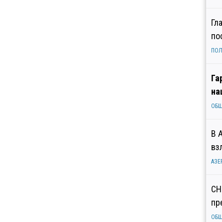
Гл
по
ПОЛ
Га
на
ОБ
В 
вз
АЗЕ
СН
пр
ОБ