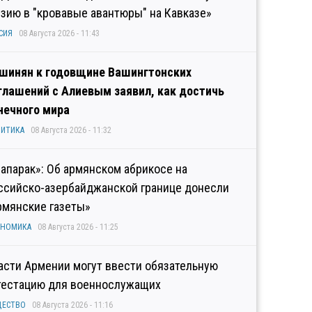
узию в "кровавые авантюры" на Кавказе»
СИЯ
08 Августа 2026 - 11:43
шинян к годовщине Вашингтонских
глашений с Алиевым заявил, как достичь
нечного мира
ИТИКА
08 Августа 2026 - 11:32
рапарак»: Об армянском абрикосе на
ссийско-азербайджанской границе донесли
рмянские газеты»
ОНОМИКА
08 Августа 2026 - 11:25
асти Армении могут ввести обязательную
тестацию для военнослужащих
ЩЕСТВО
08 Августа 2026 - 11:16