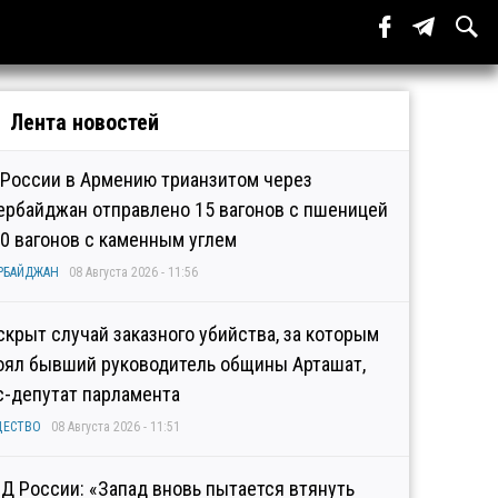
Лента новостей
 России в Армению трианзитом через
ербайджан отправлено 15 вагонов с пшеницей
10 вагонов с каменным углем
РБАЙДЖАН
08 Августа 2026 - 11:56
скрыт случай заказного убийства, за которым
оял бывший руководитель общины Арташат,
с-депутат парламента
ЩЕСТВО
08 Августа 2026 - 11:51
Д России: «Запад вновь пытается втянуть