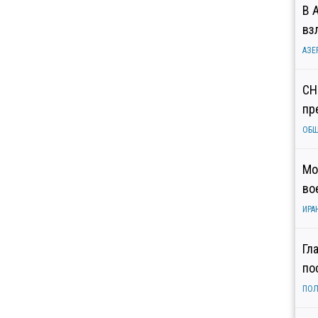
В 
вз
АЗЕ
СН
пр
ОБ
Мо
во
ИРА
Гл
по
ПОЛ