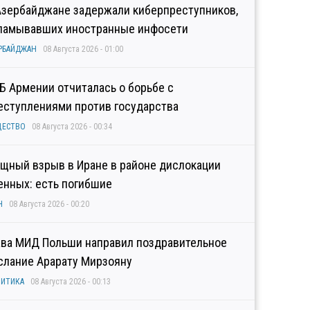
Азербайджане задержали киберпреступников,
ламывавших иностранные инфосети
РБАЙДЖАН
08 Августа 2026 - 01:00
Б Армении отчиталась о борьбе с
еступлениями против государства
ЩЕСТВО
08 Августа 2026 - 00:34
щный взрыв в Иране в районе дислокации
енных: есть погибшие
Н
08 Августа 2026 - 00:20
ава МИД Польши направил поздравительное
слание Арарату Мирзояну
ИТИКА
08 Августа 2026 - 00:13