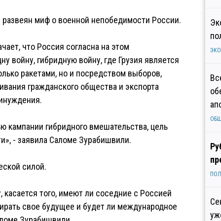
л развеян миф о военной непобедимости России.
Эк
по
ачает, что Россия согласна на этом
ЭК
у войну, гибридную войну, где Грузия является
олько ракетами, но и посредством выборов,
Вс
гивания гражданского общества и экспорта
об
инуждения.
ап
ОБ
ью кампании гибридного вмешательства, цель
ти», - заявила Саломе Зурабишвили.
Ру
пр
еской силой.
ПОЛ
, касается того, имеют ли соседние с Россией
Се
ирать свое будущее и будет ли международное
уж
аломе Зурабишвили.