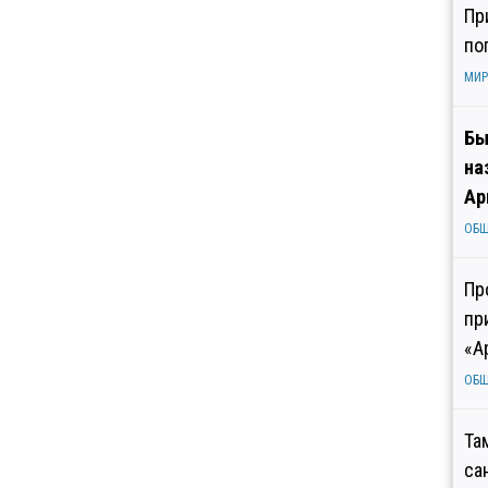
Пр
по
МИР
Бы
на
Ар
ОБ
Пр
пр
«А
ОБ
Та
са