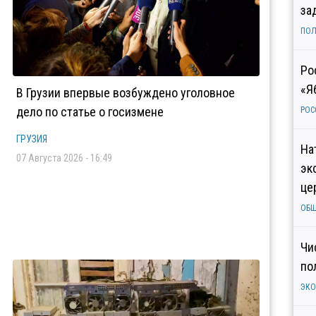
за
ПОЛ
Ро
«Я
В Грузии впервые возбуждено уголовное
дело по статье о госизмене
РОС
ГРУЗИЯ
На
07 Августа 2026 - 16:49
эк
це
ОБ
Чи
по
ЭК