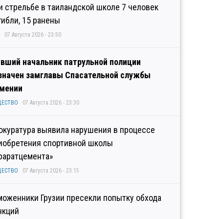
и стрельбе в таиландской школе 7 человек
гибли, 15 ранены
07 Августа 2026 - 23:50
вший начальник патрульной полиции
значен замглавы Спасательной службы
мении
ЩЕСТВО
07 Августа 2026 - 23:30
окуратура выявила нарушения в процессе
иобретения спортивной школы
раратцемента»
ЩЕСТВО
07 Августа 2026 - 23:15
моженники Грузии пресекли попытку обхода
нкций