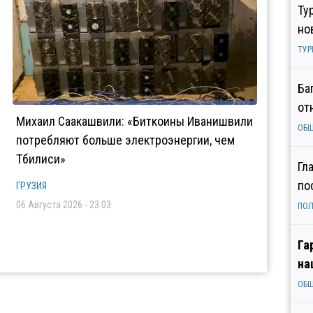
Ту
но
ТУР
Ба
от
Михаил Саакашвили: «Биткоины Иванишвили
ОБ
потребляют больше электроэнергии, чем
Тбилиси»
Гл
по
ГРУЗИЯ
06 Августа 2026 - 23:03
ПОЛ
Га
на
ОБ