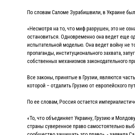
По словам Саломе Зурабишвили, в Украине бы
«Несмотря на то, что миф разрушен, это не озн
остановиться. Одновременно она ведет еще одн
испытательной моделью. Она ведет войну не т
пропаганды, институционального захвата, запу
собственных механизмов законодательного пр
Все законы, принятые в Грузии, являются част
которой – отдалить Грузию от европейского пу
По ее словам, Россия остается империалистич
«То, что объединяет Украину, Грузию и Молдову
страны суверенное право самостоятельно выб
сообщество защищать это право», - заявила С