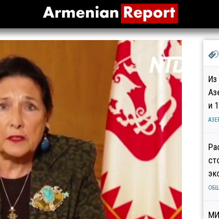
Из
Аз
и 
АЗЕ
Ра
ст
эк
ОБ
МИ