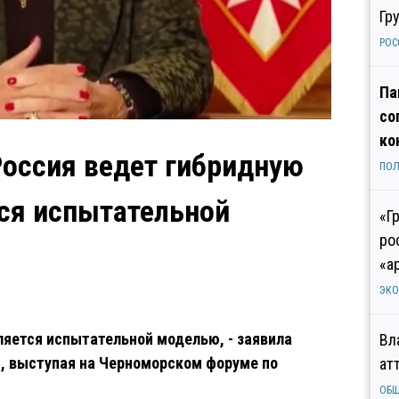
Гр
РОС
Па
со
ко
оссия ведет гибридную
ПОЛ
тся испытательной
«Г
ро
«а
ЭК
вляется испытательной моделью, - заявила
Вл
, выступая на Черноморском форуме по
ат
ОБ