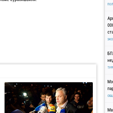
ПОЛ
Ар
00
ст
ЭК
БП
не
ТУР
Мэ
па
ОБ
Ма