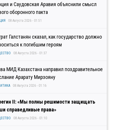
рция и Саудовская Аравия объяснили смысл
вого оборонного пакта
ЦИЯ
08 Августа 2026 - 01:51
грат Галстанян сказал, как государство должно
носиться к погибшим героям
ЩЕСТВО
08 Августа 2026 - 01:37
ава МИД Казахстана направил поздравительное
слание Арарату Мирзояну
ИТИКА
08 Августа 2026 - 01:16
регин II: «Мы полны решимости защищать
ши справедливые права»
ЩЕСТВО
08 Августа 2026 - 01:10