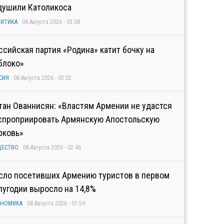
душили Католикоса
ИТИКА
08 Августа 2026 - 03:08
ссийская партия «Родина» катит бочку на
блоко»
СИЯ
08 Августа 2026 - 03:02
тан Ованнисян: «Властям Армении не удастся
спроприировать Армянскую Апостольскую
рковь»
ЩЕСТВО
08 Августа 2026 - 02:46
сло посетивших Армению туристов в первом
лугодии выросло на 14,8%
ОНОМИКА
08 Августа 2026 - 01:59