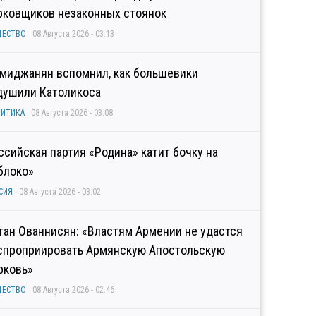
рковщиков незаконных стоянок
ЩЕСТВО
08 Августа 2026 - 03:13
миджанян вспомнил, как большевики
душили Католикоса
ИТИКА
08 Августа 2026 - 03:08
ссийская партия «Родина» катит бочку на
блоко»
СИЯ
08 Августа 2026 - 03:02
тан Ованнисян: «Властям Армении не удастся
спроприировать Армянскую Апостольскую
рковь»
ЩЕСТВО
08 Августа 2026 - 02:46