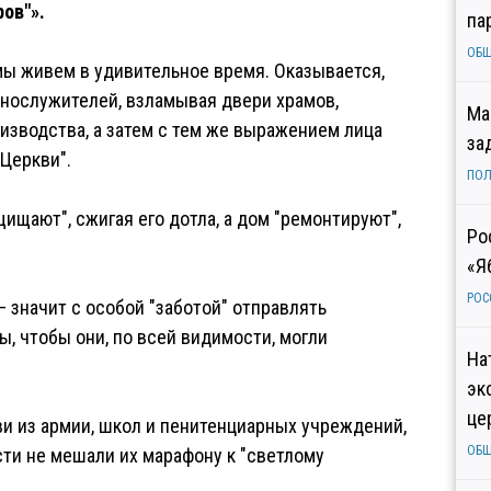
ов"».
па
ОБ
мы живем в удивительное время. Оказывается,
нослужителей, взламывая двери храмов,
Ма
зводства, а затем с тем же выражением лица
за
Церкви".
ПОЛ
щищают", сжигая его дотла, а дом "ремонтируют",
Ро
«Я
РОС
— значит с особой "заботой" отправлять
 чтобы они, по всей видимости, могли
На
эк
це
и из армии, школ и пенитенциарных учреждений,
ОБ
ти не мешали их марафону к "светлому