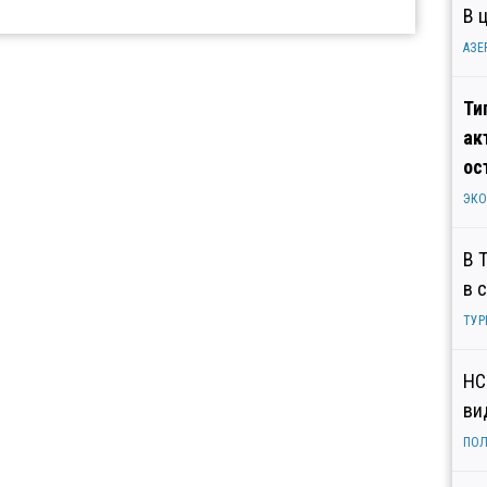
В 
АЗЕ
Ти
ак
ос
ЭК
В 
в 
ТУР
НС
ви
ПОЛ