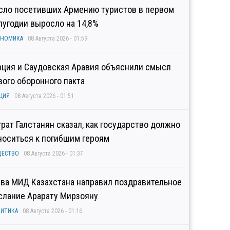
сло посетивших Армению туристов в первом
лугодии выросло на 14,8%
ОНОМИКА
08 Августа 2026 - 01:59
рция и Саудовская Аравия объяснили смысл
вого оборонного пакта
ЦИЯ
08 Августа 2026 - 01:51
грат Галстанян сказал, как государство должно
носиться к погибшим героям
ЩЕСТВО
08 Августа 2026 - 01:37
ава МИД Казахстана направил поздравительное
слание Арарату Мирзояну
ИТИКА
08 Августа 2026 - 01:16