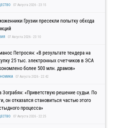
ЩЕСТВО
07 Августа 2026 - 23:15
моженники Грузии пресекли попытку обхода
нкций
ЗИЯ
07 Августа 2026 - 23:10
манос Петросян: «В результате тендера на
купку 25 тыс. электронных счетчиков в ЭСА
кономлено более 500 млн. драмов»
ОНОМИКА
07 Августа 2026 - 22:42
а Зограбян: «Приветствую решение судьи. По
ти, он отказался становиться частью этого
стыдного процесса»
ЩЕСТВО
07 Августа 2026 - 22:25