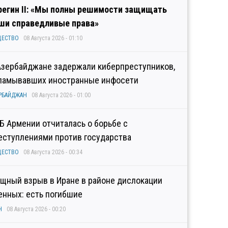
регин II: «Мы полны решимости защищать
ши справедливые права»
ЩЕСТВО
08 Августа 2026 - 01:10
Азербайджане задержали киберпреступников,
ламывавших иностранные инфосети
РБАЙДЖАН
08 Августа 2026 - 01:00
Б Армении отчиталась о борьбе с
еступлениями против государства
ЩЕСТВО
08 Августа 2026 - 00:34
щный взрыв в Иране в районе дислокации
енных: есть погибшие
Н
08 Августа 2026 - 00:20