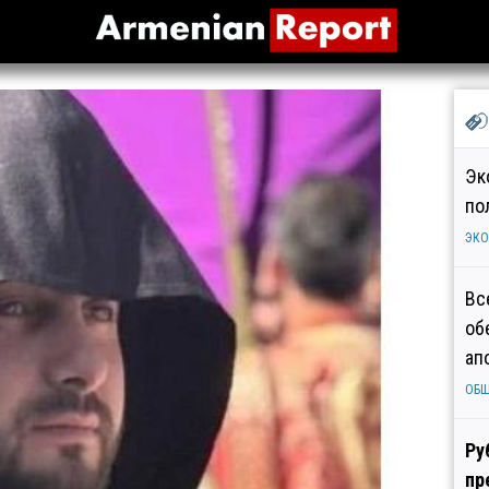
Эк
по
ЭК
Вс
об
ап
ОБ
Ру
пр