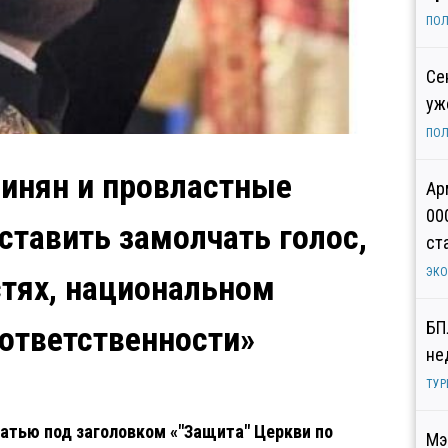
ПОЛ
Се
уж
ПОЛ
инян и провластные
Ар
00
ставить замолчать голос,
ст
ЭК
тях, национальном
БП
 ответственности»
не
ТУР
атью под заголовком «"Защита" Церкви по
Мэ