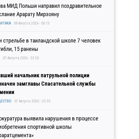
ава МИД Польши направил поздравительное
слание Арарату Мирзояну
ИТИКА
08 Августа 2026 - 00:13
и стрельбе в таиландской школе 7 человек
гибли, 15 ранены
07 Августа 2026 - 23:50
вший начальник патрульной полиции
значен замглавы Спасательной службы
мении
ЩЕСТВО
07 Августа 2026 - 23:30
окуратура выявила нарушения в процессе
иобретения спортивной школы
раратцемента»