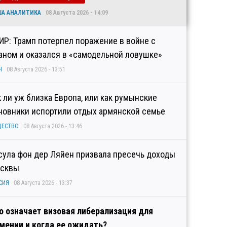
ША АНАЛИТИКА
08 Августа 2026 - 14:09
ИР: Трамп потерпел поражение в войне с
аном и оказался в «самодельной ловушке»
Н
08 Августа 2026 - 13:51
к ли уж близка Европа, или как румынские
новники испортили отдых армянской семье
ЩЕСТВО
08 Августа 2026 - 13:46
сула фон дер Ляйен призвала пресечь доходы
сквы
СИЯ
08 Августа 2026 - 13:37
о означает визовая либерализация для
мении и когда ее ожидать?