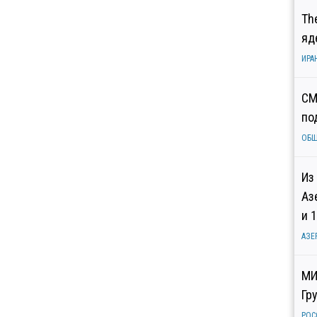
Th
яд
ИРА
СМ
по
ОБ
Из
Аз
и 
АЗЕ
МИ
Гр
РОС