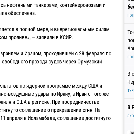
сь нефтяными танкерами, контейнеровозами и
бе
ыла обеспечена.
ПОЛ
яется в полной мере, и внерегиональным силам
То
ом проливе», — заявили в КСИР.
по
Ар
Израилем и Ираном, проходившей с 28 февраля по
ПОЛ
я свободного прохода судов через Ормузский
Bl
Че
зультатов по ядерной программе между США и
ТУР
но-воздушные удары по Ирану, а Иран с того же
аиля и США в регионе. При посредничестве
В 
тигнуто соглашение о прекращении огня. На
ЭК
11 апреля в Исламабаде, соглашение достигнуто
Гл