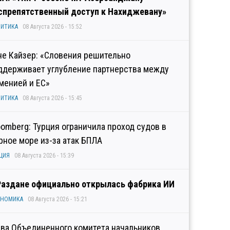
спрепятственный доступ к Нахиджевану»
ИТИКА
08 Августа 2026 - 15:52
не Кайзер: «Словения решительно
ддерживает углубление партнерства между
менией и ЕС»
ИТИКА
08 Августа 2026 - 15:45
oomberg: Турция ограничила проход судов в
рное море из-за атак БПЛА
ЦИЯ
08 Августа 2026 - 15:39
Раздане официально открылась фабрика ИИ
ОНОМИКА
08 Августа 2026 - 15:21
ава Объединенного комитета начальников