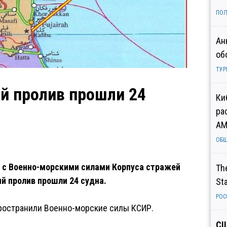
ПОЛ
Ан
об
ТУР
ий пролив прошли 24
Ки
ра
AM
ОБ
и с Военно-морскими силами Корпуса стражей
Th
й пролив прошли 24 судна.
St
РОС
пространили Военно-морские силы КСИР.
СШ