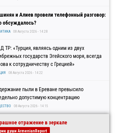
шинян и Алиев провели телефонный разговор:
о обсуждалось?
ИТИКА
08 Августа 2026 - 14:28
Д ТР: «Турция, являясь одним из двух
ибрежных государств Эгейского моря, всегда
това к сотрудничеству с Грецией»
ЦИЯ
08 Августа 2026 - 14:22
держание пыли в Ереване превысило
едельно допустимую концентрацию
ЩЕСТВО
08 Августа 2026 - 14:15
рашное отражение в зеркале
рик души ArmenianReport