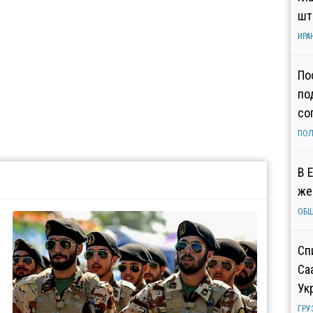
шт
ИРА
По
по
со
ПОЛ
В 
же
ОБ
Сп
Са
Ук
ГРУ