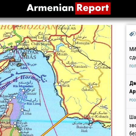
МИ
сд
ПОЛ
Дм
Ар
РОС
Ша
зв
бе