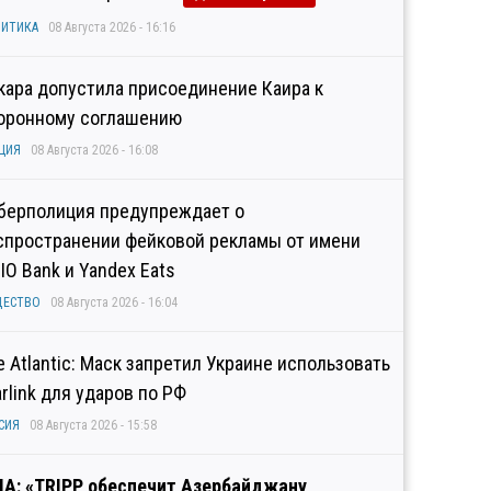
ИТИКА
08 Августа 2026 - 16:16
кара допустила присоединение Каира к
оронному соглашению
ЦИЯ
08 Августа 2026 - 16:08
берполиция предупреждает о
спространении фейковой рекламы от имени
IO Bank и Yandex Eats
ЩЕСТВО
08 Августа 2026 - 16:04
e Atlantic: Маск запретил Украине использовать
arlink для ударов по РФ
СИЯ
08 Августа 2026 - 15:58
А: «TRIPP обеспечит Азербайджану