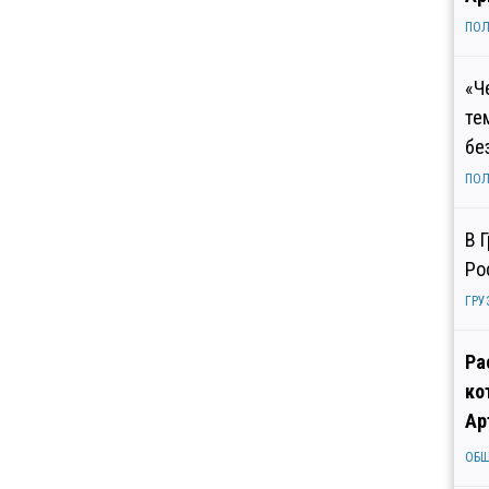
ПОЛ
«Ч
те
бе
ПОЛ
В 
Ро
ГРУ
Ра
ко
Ар
ОБ