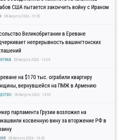
абов США пытается закончить войну с Ираном
Н
08 Августа 2026 - 15:05
сольство Великобритании в Ереване
дчеркивает непрерывность вашингтонских
глашений
ИТИКА
08 Августа 2026 - 14:59
Ереване на $170 тыс. ограбили квартиру
нщины, вернувшейся на ПМЖ в Армению
ЩЕСТВО
08 Августа 2026 - 14:53
икер парламента Грузии возложил на
акашвили косвенную вину за вторжение РФ в
раину
ЗИЯ
08 Августа 2026 - 14:43