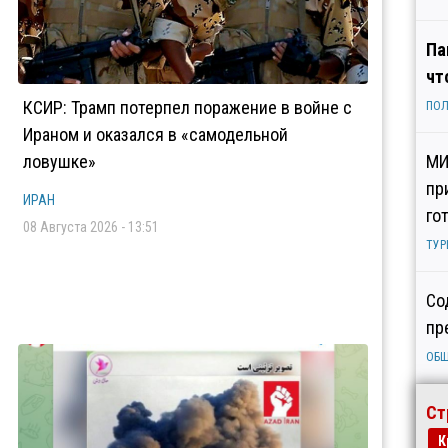
Па
чт
КСИР: Трамп потерпел поражение в войне с
ПОЛ
Ираном и оказался в «самодельной
ловушке»
МИ
пр
ИРАН
го
08 Августа 2026 - 13:51
ТУР
Со
пр
ОБ
Ст
К