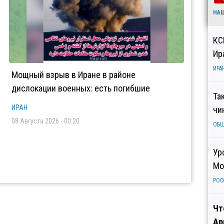
НА
КС
Ир
ИРА
Мощный взрыв в Иране в районе
дислокации военных: есть погибшие
Та
ИРАН
чи
08 Августа 2026 - 00:20
ОБ
Ур
Мо
РОС
Чт
Ар