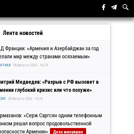
Лента новостей
Д Франции: «Армения и Азербайджан за год
елали мир между странами осязаемым»
ИТИКА
08 Августа 2026 - 16:29
итрий Медведев: «Разрыв с РФ вызовет в
мении глубокий кризис или что похуже»
СИЯ
08 Августа 2026 - 16:26
рмазанов: «Серж Саргсян одним телефонным
онком решал вопрос продовольственной
зопасности Армении»
Дела минувшие