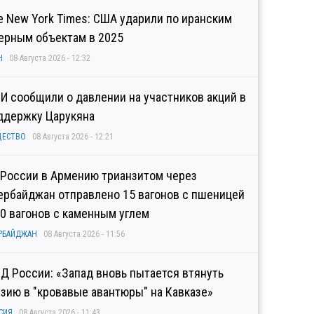
e New York Times: США ударили по иранским
ерным объектам в 2025
Н
08 Августа 2026 - 12:32
И сообщили о давлении на участников акций в
ддержку Царукяна
ЩЕСТВО
08 Августа 2026 - 12:21
 России в Армению трианзитом через
ербайджан отправлено 15 вагонов с пшеницей
10 вагонов с каменным углем
РБАЙДЖАН
08 Августа 2026 - 11:56
Д России: «Запад вновь пытается втянуть
узию в "кровавые авантюры" на Кавказе»
СИЯ
08 Августа 2026 - 11:43