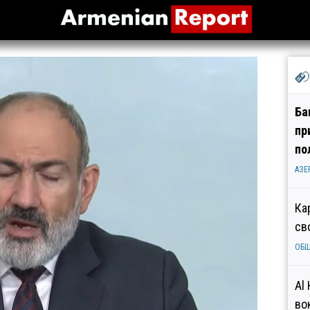
Ба
пр
по
АЗЕ
Ка
св
ОБ
Al
во