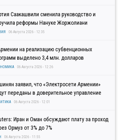
ртия Саакашвили сменила руководство и
ручила реформы Нануке Жоржолиани
ЗИЯ
06 Августа 2026 - 12:35
Армении на реализацию субвенционных
ограмм выделено 3,4 млн. долларов
ОНОМИКА
06 Августа 2026 - 12:26
шинян заявил, что «Электросети Армении»
дут переданы в доверительное управление
ИТИКА
06 Августа 2026 - 12:01
uters: Иран и Оман обсуждают плату за проход
рез Ормуз от 3% до 7%
Н
06 Августа 2026 - 11:55