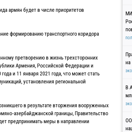
ида армян будет в числе приоритетов
МИ
Ро
по
мание формированию транспортного коридора
ПОЛ
Пр
енному претворению в жизнь трехсторонних
на
ублики Армения, Российской Федерации и
ЭК
года и 11 января 2021 года, что может стать
уникаций, установления региональной
В 
мл
ЭК
возникшего в результате вторжения вооруженных
армяно-азербайджанской границы, Правительство
ОО
дет предпринимать меры в направлении
на