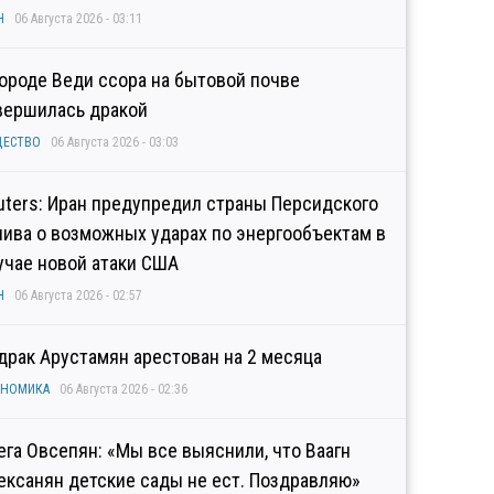
Н
06 Августа 2026 - 03:11
городе Веди ссора на бытовой почве
вершилась дракой
ЩЕСТВО
06 Августа 2026 - 03:03
uters: Иран предупредил страны Персидского
лива о возможных ударах по энергообъектам в
учае новой атаки США
Н
06 Августа 2026 - 02:57
драк Арустамян арестован на 2 месяца
ОНОМИКА
06 Августа 2026 - 02:36
ега Овсепян: «Мы все выяснили, что Ваагн
ексанян детские сады не ест. Поздравляю»