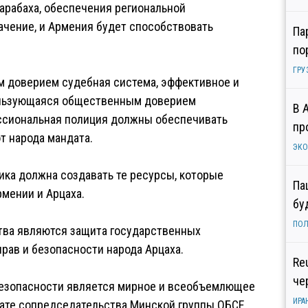
Карабаха, обеспечения региональной
ачение, и Армения будет способствовать
Па
по
ГРУ
 доверием судебная система, эффективное и
ользующаяся общественным доверием
В 
ессиональная полиция должны обеспечивать
пр
т народа мандата.
ЭК
ика должна создавать те ресурсы, которые
Па
мении и Арцаха.
бу
ПОЛ
тва являются защита государственных
рав и безопасности народа Арцаха.
Re
че
безопасности является мирное и всеобъемлющее
ИРА
ате сопредседательства Минской группы ОБСЕ