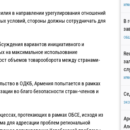
ИРА
силия в направлении урегулирования отношений
ных условий, стороны должны сотрудничать для
В 
за
ОБ
бсуждения вариантов инициативного и
ых на максимальное использование
Re
ост объемов товарооборота между странами-
за
сл
ИРА
ельство в ОДКБ, Армения попытается в рамках
зации во благо безопасности стран-членов и
Се
ЭК
цессах, протекающих в рамках ОБСЕ, исходя из
Ар
рма для адресации проблем региональной
Ал