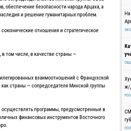
в, обеспечение безопасности народа Арцаха, а
На
 наследия и решение гуманитарных проблем.
Ар
ь союзнические отношения и стратегическое
ЭК
Ка
 в том числе, в качестве страны —
уч
ОБ
вилегированных взаимоотношений с Французской
Ху
и как страны — сопредседателя Минской группы
ж/
РОС
ет осуществлять программы, предусмотренные в
СМ
зличных финансовых инструментов Восточного
гу
вро.
ПОЛ