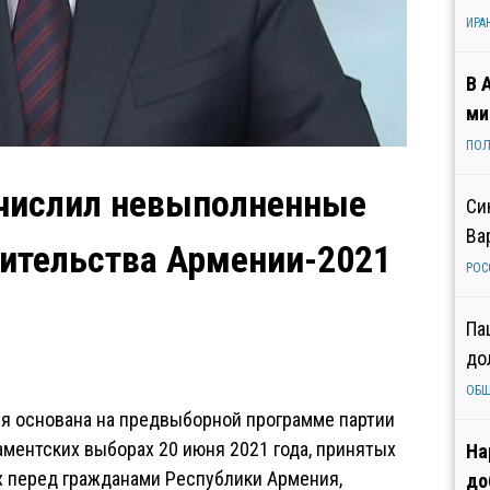
ИРА
В 
ми
ПОЛ
ечислил невыполненные
Си
Ва
ительства Армении-2021
РОС
Па
до
ОБ
я основана на предвыборной программе партии
ментских выборах 20 июня 2021 года, принятых
На
х перед гражданами Республики Армения,
до