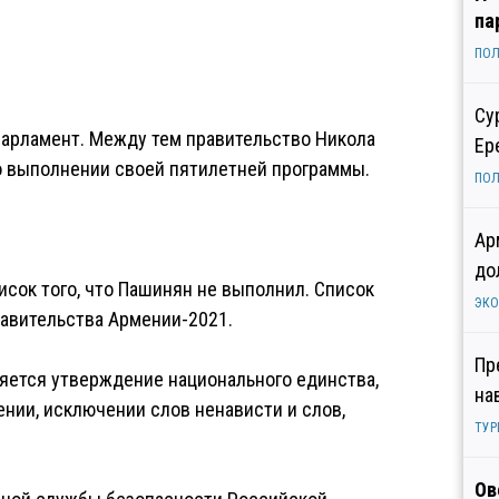
па
ПОЛ
Су
парламент. Между тем правительство Никола
Ер
о выполнении своей пятилетней программы.
ПОЛ
Ар
до
сок того, что Пашинян не выполнил. Список
ЭК
равительства Армении-2021.
Пр
яется утверждение национального единства,
на
ении, исключении слов ненависти и слов,
ТУР
Ов