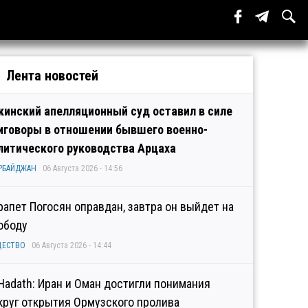
Лента новостей
кинский апелляционный суд оставил в силе
иговоры в отношении бывшего военно-
литического руководства Арцаха
РБАЙДЖАН
06 Августа 2026 - 14:56
рапет Погосян оправдан, завтра он выйдет на
ободу
ЩЕСТВО
06 Августа 2026 - 14:44
 Hadath: Иран и Оман достигли понимания
круг открытия Ормузского пролива