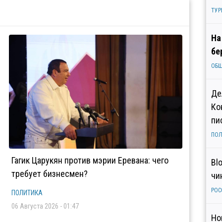
ТУР
На
бе
ОБ
Де
Ко
пи
ПОЛ
Гагик Царукян против мэрии Еревана: чего
Bl
требует бизнесмен?
чи
РОС
ПОЛИТИКА
06 Августа 2026 - 01:47
Но