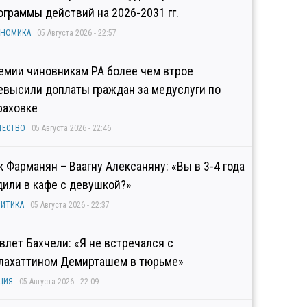
ограммы действий на 2026-2031 гг.
ОНОМИКА
05 Августа 2026 - 22:57
емии чиновникам РА более чем втрое
евысили доплаты граждан за медуслуги по
раховке
ЩЕСТВО
05 Августа 2026 - 22:46
к Фарманян – Ваагну Алексаняну: «Вы в 3-4 года
дили в кафе с девушкой?»
ИТИКА
05 Августа 2026 - 22:37
влет Бахчели: «Я не встречался с
лахаттином Демирташем в тюрьме»
ЦИЯ
05 Августа 2026 - 22:09