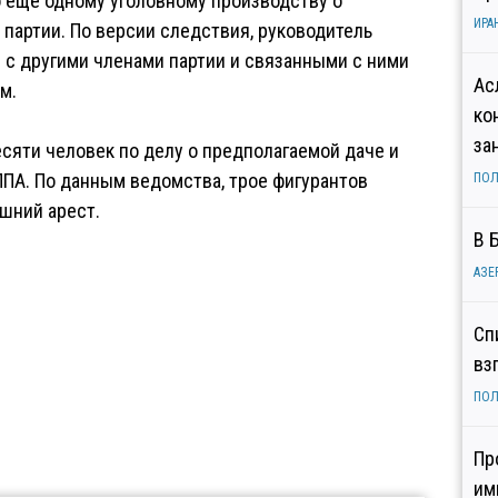
 еще одному уголовному производству о
ИРА
 партии. По версии следствия, руководитель
 с другими членами партии и связанными с ними
Ас
м.
ко
за
сяти человек по делу о предполагаемой даче и
ППА. По данным ведомства, трое фигурантов
ПОЛ
шний арест.
В 
АЗЕ
Сп
вз
ПОЛ
Пр
им