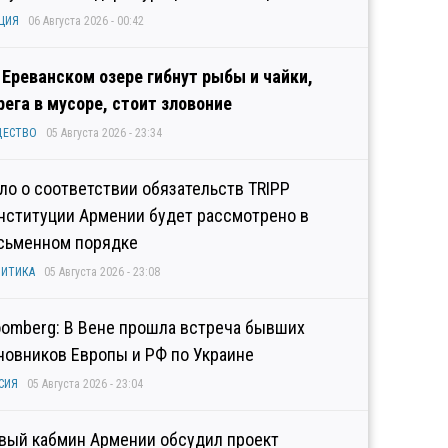
ЦИЯ
06 Августа 2026 - 00:42
 Ереванском озере гибнут рыбы и чайки,
рега в мусоре, стоит зловоние
ЩЕСТВО
05 Августа 2026 - 23:34
ло о соответствии обязательств TRIPP
нституции Армении будет рассмотрено в
сьменном порядке
ИТИКА
05 Августа 2026 - 23:08
oomberg: В Вене прошла встреча бывших
новников Европы и РФ по Украине
СИЯ
05 Августа 2026 - 23:04
вый кабмин Армении обсудил проект