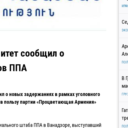
ИРА
Се
ЭК
Ар
итет сообщил о
Ал
ПОЛ
ов ППА
В 
ма
л о новых задержаниях в рамках уголовного
ГРУ
 в пользу партии «Процветающая Армения»
Га
тр
иального штаба ППА в Ванадзоре, выступавший
ПОЛ