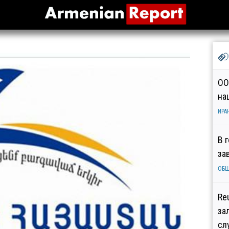
ОО
на
ИРА
В 
за
ОБ
Re
за
сл