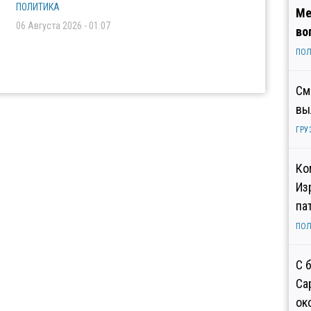
ПОЛИТИКА
Ме
06 Августа 2026 - 01:07
во
ПОЛ
См
вы
ГРУ
Ко
Из
па
ПОЛ
С 
Са
ок