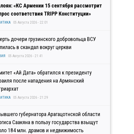
лоян: «КС Армении 15 сентября рассмотрит
прос соответствия TRIPP Конституции»
ИТИКА
05 Августа 2026 - 22:01
ерть дочери грузинского добровольца ВСУ
лилась в скандал вокруг церкви
ЗИЯ
05 Августа 2026 - 21:41
митет «Ай Дата» обратился к президенту
раиля после нападения на Армянский
триархат
ИТИКА
05 Августа 2026 - 21:29
бывшего губернатора Арагацотнской области
ргиса Саакяна в пользу государства взыщут
оло 184 млн. драмов и недвижимость