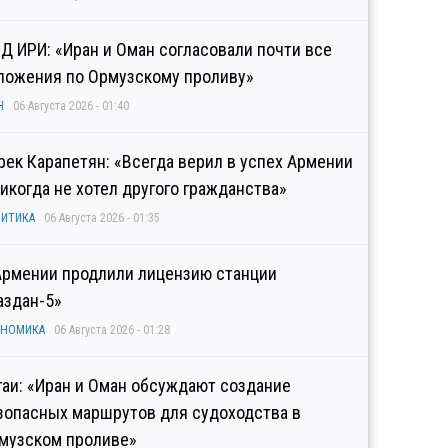
Д ИРИ: «Иран и Оман согласовали почти все
ложения по Ормузскому проливу»
Н
06 Августа 2026 - 01:40
рек Карапетян: «Всегда верил в успех Армении
никогда не хотел другого гражданства»
ИТИКА
06 Августа 2026 - 01:35
Армении продлили лицензию станции
аздан-5»
ОНОМИКА
06 Августа 2026 - 01:28
гаи: «Иран и Оман обсуждают создание
зопасных маршрутов для судоходства в
музском проливе»