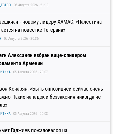
ЩЕСТВО
05 Августа 2026 - 21:13
зешкиан - новому лидеру ХАМАС: «Палестина
таётся на повестке Тегерана»
Н
05 Августа 2026 - 20:36
агн Алексанян избран вице-спикером
рламента Армении
ИТИКА
05 Августа 2026 - 20:07
вон Кочарян: «Быть оппозицией сейчас очень
ожно. Таких нападок и беззакония никогда не
ло»
ИТИКА
05 Августа 2026 - 20:03
кмет Гаджиев пожаловался на