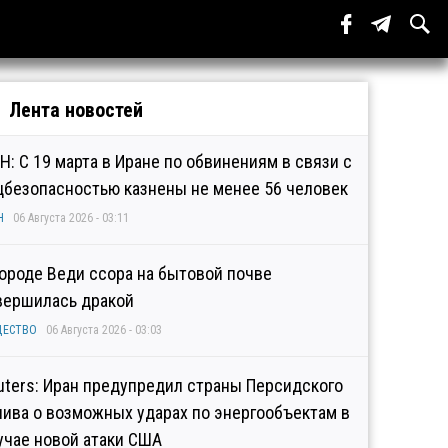
Лента новостей
Н: С 19 марта в Иране по обвинениям в связи с
цбезопасностью казнены не менее 56 человек
Н
06 Августа 2026 - 03:11
городе Веди ссора на бытовой почве
вершилась дракой
ЩЕСТВО
06 Августа 2026 - 03:03
uters: Иран предупредил страны Персидского
лива о возможных ударах по энергообъектам в
учае новой атаки США