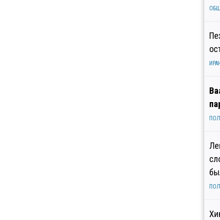
ОБ
Пе
ос
ИРА
Ва
па
ПОЛ
Ле
сл
бы
ПОЛ
Хи