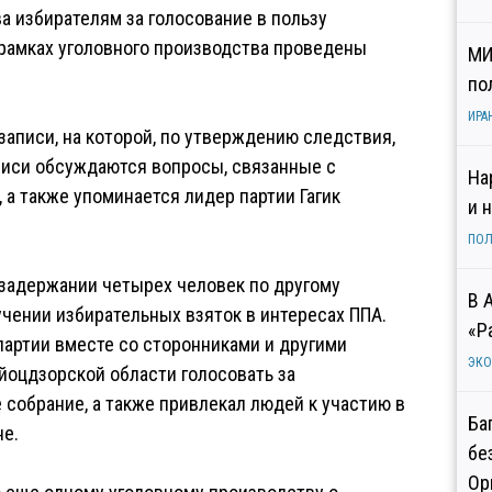
а избирателям за голосование в пользу
в рамках уголовного производства проведены
МИ
по
ИРА
аписи, на которой, по утверждению следствия,
писи обсуждаются вопросы, связанные с
На
а также упоминается лидер партии Гагик
и 
ПОЛ
задержании четырех человек по другому
В 
учении избирательных взяток в интересах ППА.
«Р
партии вместе со сторонниками и другими
ЭК
йоцдзорской области голосовать за
 собрание, а также привлекал людей к участию в
Ба
не.
бе
Ор