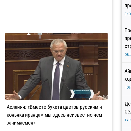
пр
ЭК
Пр
пр
ст
ОБ
Ай
хо
ПОЛ
Де
Асланян: «Вместо букета цветов русским и
Се
коньяка иранцам мы здесь неизвестно чем
ТУР
занимаемся»