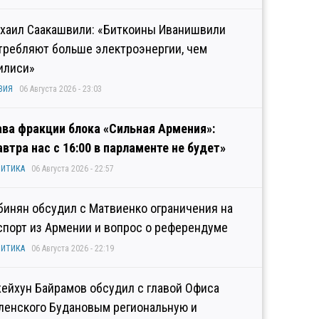
хаил Саакашвили: «Биткоины Иванишвили
требляют больше электроэнергии, чем
илиси»
ЗИЯ
06 Августа 2026 - 23:03
ава фракции блока «Сильная Армения»:
автра нас с 16:00 в парламенте не будет»
ИТИКА
06 Августа 2026 - 22:57
бинян обсудил с Матвиенко ограничения на
спорт из Армении и вопрос о референдуме
ИТИКА
06 Августа 2026 - 22:19
ейхун Байрамов обсудил с главой Офиса
ленского Будановым региональную и