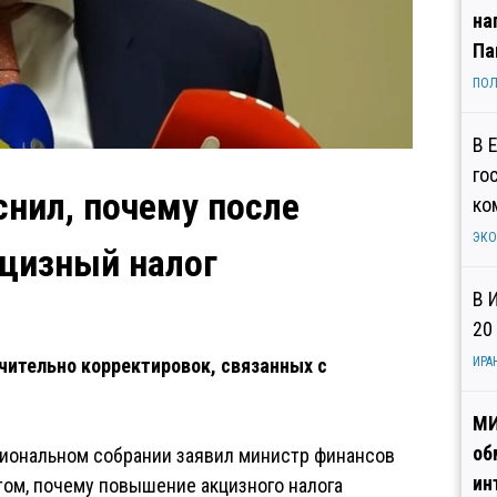
на
Па
ПОЛ
В 
го
нил, почему после
ко
ЭК
цизный налог
В 
20
чительно корректировок, связанных с
ИРА
МИ
об
циональном собрании заявил министр финансов
ин
том, почему повышение акцизного налога