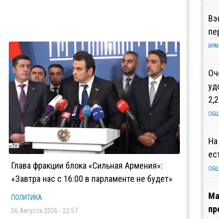
Вэ
пе
ИРА
Оч
уд
2,
ОБ
На
ес
Глава фракции блока «Сильная Армения»:
ОБ
«Завтра нас с 16:00 в парламенте не будет»
Ма
ПОЛИТИКА
пр
06 Августа 2026 - 22:57