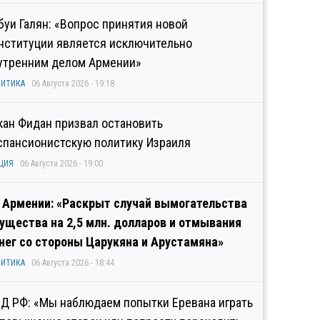
буи Галян: «Вопрос принятия новой
нституции является исключительно
утренним делом Армении»
ИТИКА
06 Августа 2026 - 19:18
кан Фидан призвал остановить
спансионистскую политику Израиля
ЦИЯ
06 Августа 2026 - 19:00
 Армении: «Раскрыт случай вымогательства
ущества на 2,5 млн. долларов и отмывания
нег со стороны Царукяна и Арустамяна»
ИТИКА
06 Августа 2026 - 18:44
Д РФ: «Мы наблюдаем попытки Еревана играть