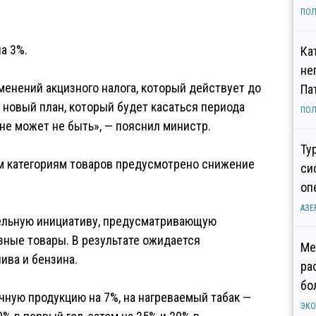
ПОЛ
а 3%.
Ка
не
менений акцизного налога, который действует до
Па
 новый план, который будет касаться периода
ПОЛ
а не может не быть», — пояснил министр.
Ту
ым категориям товаров предусмотрено снижение
си
.
оп
АЗЕ
тельную инициативу, предусматривающую
зные товары. В результате ожидается
Ме
ива и бензина.
ра
бо
чную продукцию на 7%, на нагреваемый табак —
ЭК