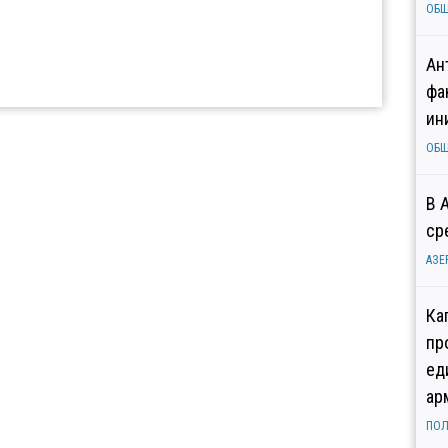
ОБ
Ан
фа
ин
ОБ
В 
ср
АЗЕ
Ка
пр
ед
ар
ПОЛ