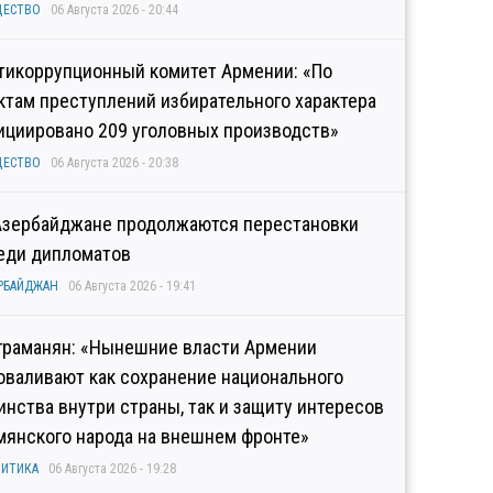
ЩЕСТВО
06 Августа 2026 - 20:44
тикоррупционный комитет Армении: «По
ктам преступлений избирательного характера
ициировано 209 уголовных производств»
ЩЕСТВО
06 Августа 2026 - 20:38
Азербайджане продолжаются перестановки
еди дипломатов
РБАЙДЖАН
06 Августа 2026 - 19:41
граманян: «Нынешние власти Армении
оваливают как сохранение национального
инства внутри страны, так и защиту интересов
мянского народа на внешнем фронте»
ИТИКА
06 Августа 2026 - 19:28