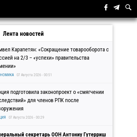
Лента новостей
мвел Карапетян: «Сокращение товарооборота с
ссией на 2/3 – «успехи» правительства
мении»
ОНОМИКА
07 Августа 2026 - 00:51
рция подготовила законопроект о «смягчении
следствий» для членов РПК после
зоружения
ЦИЯ
07 Августа 2026 - 00:29
неральный секретарь ООН Антониу Гутерриш