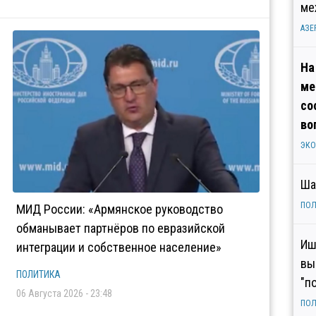
ме
АЗЕ
На
ме
со
во
ЭК
Ша
ПОЛ
МИД России: «Армянское руководство
обманывает партнёров по евразийской
Иш
интеграции и собственное население»
вы
ПОЛИТИКА
"п
06 Августа 2026 - 23:48
ПОЛ