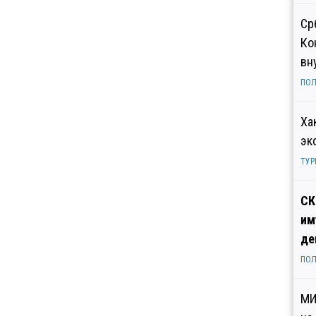
Ср
Ко
вн
ПОЛ
Ха
эк
ТУР
СК
им
де
ПОЛ
МИ