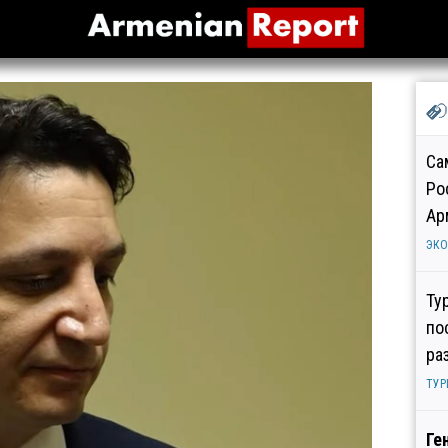
Са
Ро
Ар
ЭК
Ту
по
ра
ТУР
Ге