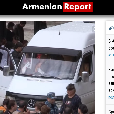
В 
ср
АЗЕ
Ка
пр
ед
ар
ПОЛ
Ср