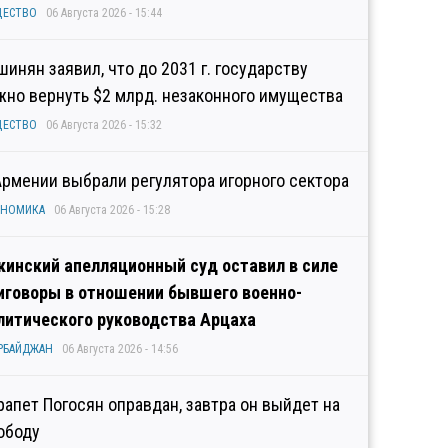
ЩЕСТВО
06 Августа 2026 - 15:44
шинян заявил, что до 2031 г. государству
жно вернуть $2 млрд. незаконного имущества
ЩЕСТВО
06 Августа 2026 - 15:32
Армении выбрали регулятора игорного сектора
ОНОМИКА
06 Августа 2026 - 15:28
кинский апелляционный суд оставил в силе
иговоры в отношении бывшего военно-
литического руководства Арцаха
РБАЙДЖАН
06 Августа 2026 - 14:56
рапет Погосян оправдан, завтра он выйдет на
ободу