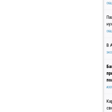
ОБ
Па
ну
ОБ
В 
ЭК
Ба
пр
по
АЗЕ
Ка
св