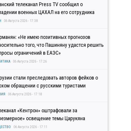
анский телеканал Press TV сообщил о
падении военных ЦАХАЛ на его сотрудника
Н
06 Августа 2026 - 17:38
рманян: «Не имею позитивных прогнозов
носительно того, что Пашиняну удастся решить
просы ограничений в ЕАЭС»
ИТИКА
06 Августа 2026 - 17:26
Грузии стали преследовать авторов фейков о
охом обращении с русскими туристами
ЗИЯ
06 Августа 2026 - 17:18
леканал «Кентрон» оштрафовали за
резмерное» освещение темы Царукяна
ЩЕСТВО
06 Августа 2026 - 17:11