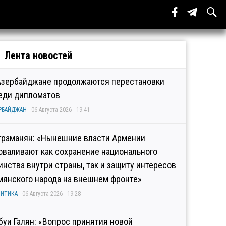
Лента новостей
Азербайджане продолжаются перестановки
еди дипломатов
РБАЙДЖАН
06 Августа 2026 - 19:41
граманян: «Нынешние власти Армении
оваливают как сохранение национального
инства внутри страны, так и защиту интересов
мянского народа на внешнем фронте»
ИТИКА
06 Августа 2026 - 19:28
буи Галян: «Вопрос принятия новой