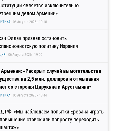
нституции является исключительно
утренним делом Армении»
ИТИКА
06 Августа 2026 - 19:18
кан Фидан призвал остановить
спансионистскую политику Израиля
ЦИЯ
06 Августа 2026 - 19:00
 Армении: «Раскрыт случай вымогательства
ущества на 2,5 млн. долларов и отмывания
нег со стороны Царукяна и Арустамяна»
ИТИКА
06 Августа 2026 - 18:44
Д РФ: «Мы наблюдаем попытки Еревана играть
 повышение ставок или попросту переходить
 шантаж»