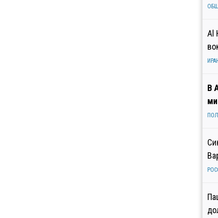
ОБ
Al
во
ИРА
В 
ми
ПОЛ
Си
Ва
РОС
Па
до