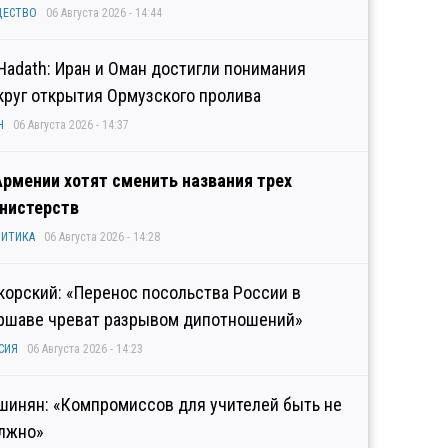
ЩЕСТВО
06 Августа 2026 - 14:44
 Hadath: Иран и Оман достигли понимания
круг открытия Ормузского пролива
Н
06 Августа 2026 - 14:37
Армении хотят сменить названия трех
нистерств
ИТИКА
06 Августа 2026 - 14:28
корский: «Перенос посольства России в
ршаве чреват разрывом дипотношений»
СИЯ
06 Августа 2026 - 14:23
шинян: «Компромиссов для учителей быть не
лжно»