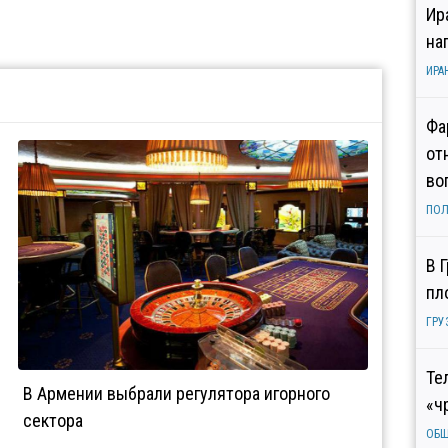
Ир
на
ИРА
Фа
от
во
ПОЛ
В 
пл
ГРУ
Те
В Армении выбрали регулятора игорного
«ч
сектора
ОБ