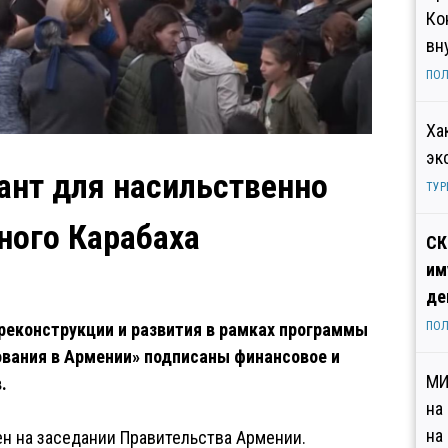
Ко
вн
ПОЛ
Ха
эк
ант для насильственно
ТУР
ного Карабаха
СК
им
де
еконструкции и развития в рамках программы
ПОЛ
ования в Армении» подписаны финансовое и
МИ
.
на
на
ен на заседании Правительства Армении.