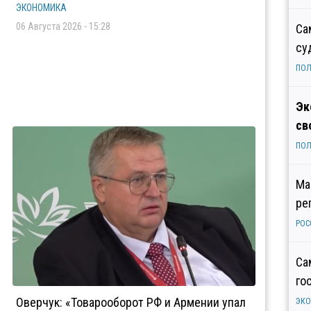
ЭКОНОМИКА
06 Августа 2026 - 15:28
Са
су
ПОЛ
Эк
св
ПОЛ
Ма
ре
РОС
Са
го
Оверчук: «Товарооборот РФ и Армении упал
ЭК