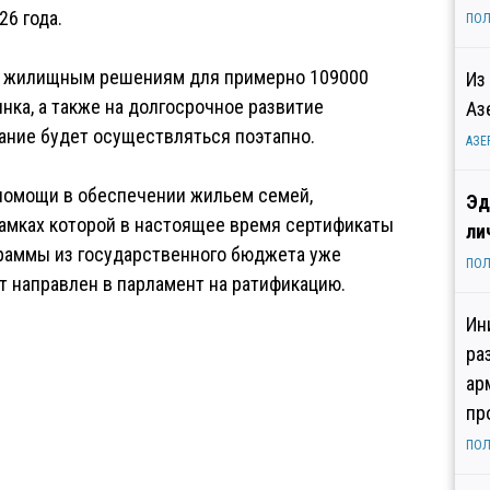
26 года.
ПОЛ
 к жилищным решениям для примерно 109000
Из
ка, а также на долгосрочное развитие
Аз
ние будет осуществляться поэтапно.
АЗЕ
помощи в обеспечении жильем семей,
Эд
рамках которой в настоящее время сертификаты
ли
граммы из государственного бюджета уже
ПОЛ
т направлен в парламент на ратификацию.
Ин
ра
ар
пр
ПОЛ