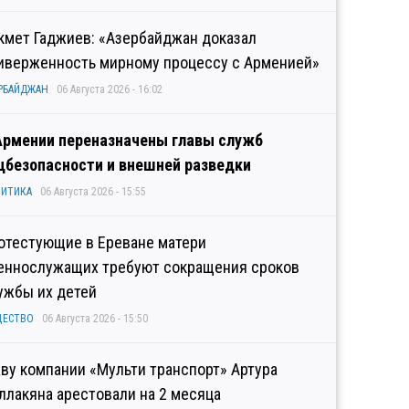
кмет Гаджиев: «Азербайджан доказал
иверженность мирному процессу с Арменией»
РБАЙДЖАН
06 Августа 2026 - 16:02
Армении переназначены главы служб
цбезопасности и внешней разведки
ИТИКА
06 Августа 2026 - 15:55
отестующие в Ереване матери
еннослужащих требуют сокращения сроков
ужбы их детей
ЩЕСТВО
06 Августа 2026 - 15:50
аву компании «Мульти транспорт» Артура
ллакяна арестовали на 2 месяца