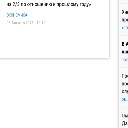
на 2/3 по отношению к прошлому году»
Хи
ЭКОНОМИКА
пр
06 Августа 2026 - 13:12
АЗЕ
В 
на
ПОЛ
Пр
во
сл
ОБ
Гл
Да