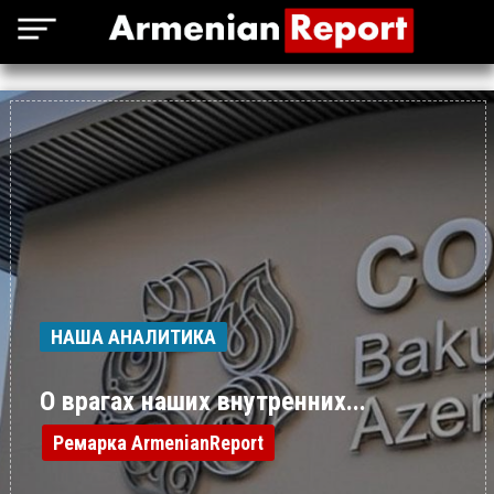
НАША АНАЛИТИКА
О врагах наших внутренних...
Ремарка ArmenianReport