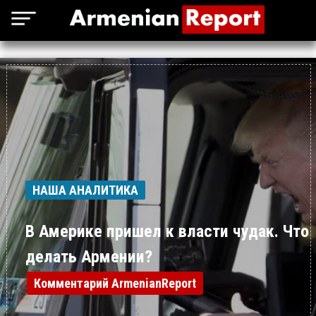
НАША АНАЛИТИКА
В Америке пришел к власти чудак. Что
делать Армении?
Комментарий ArmenianReport