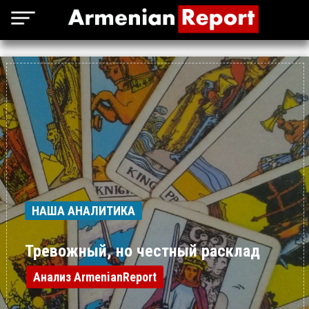
НАША АНАЛИТИКА
Тревожный, но честный расклад
Анализ ArmenianReport